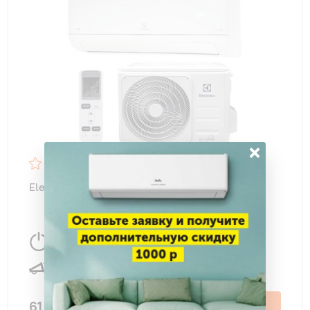
×
4,6
47
Electrolux EACS/I-12HSK/N3 Skandi DC NEW
3550 Вт
35 м
2
24 дБ
61 990 ₽
В корзину