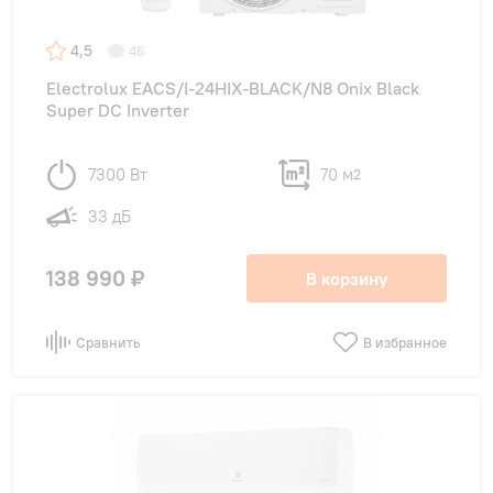
4,5
46
Electrolux EACS/I-24HIX-BLACK/N8 Onix Black
Super DC Inverter
7300 Вт
70 м
2
33 дБ
138 990 ₽
В корзину
Сравнить
В избранное