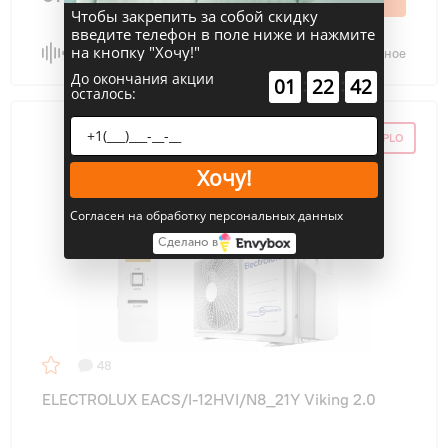
Чтобы закрепить за собой скидку
введите телефон в поле ниже и нажмите
на кнопку "Хочу!"
Сравнить
В избранное
До окончания акции
:
:
01
22
41
осталось:
ПРОМОКОД TEPLO
Хочу!
Согласен на обработку персональных данных
Сделано в
48
ELECTROLUX EACS/I-12HVI/N8_21Y Viking 2.0