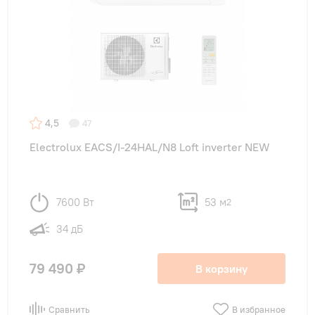
4,5
47
Electrolux EACS/I-24HAL/N8 Loft inverter NEW
7600 Вт
53 м
2
34 дБ
79 490 ₽
В корзину
Сравнить
В избранное