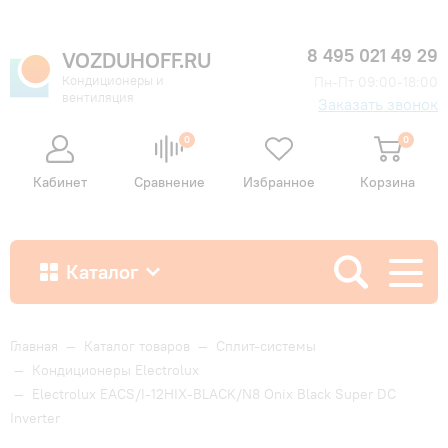
8 495 021 49 29
VOZDUHOFF.RU
Кондиционеры и
Пн-Пт 09:00-18:00
вентиляция
Заказать звонок
0
0
Кабинет
Сравнение
Избранное
Корзина
Каталог
Как купить
Главная
—
Каталог товаров
—
Сплит-системы
—
Кондиционеры Electrolux
—
Electrolux EACS/I-12HIX-BLACK/N8 Onix Black Super DC
Доставка и оплата
Inverter