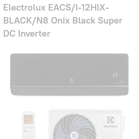
Гарантия и сервис
Electrolux EACS/I-12HIX-
BLACK/N8 Onix Black Super
Монтаж
DC Inverter
Контакты
Акции