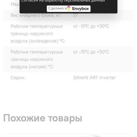
Согласен на обработку персональных данных
Марка компрессора:
RECHI
Сделано в
Вес внешнего блока, кг:
27
Рабочие температурные
от -15°C до +50°С
границы наружного
воздуха (охлаждение) °C:
Рабочие температурные
от -15°C до +50°С
границы наружного
воздуха (нагрев) °C:
Серии:
SAVeIN ART Inverter
Похожие товары