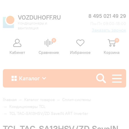
8 495 021 49 29
VOZDUHOFF.RU
Кондиционеры и
Пн-Пт 09:00-18:00
вентиляция
Заказать звонок
0
0
Кабинет
Сравнение
Избранное
Корзина
Каталог
Как купить
Главная
—
Каталог товаров
—
Сплит-системы
—
Кондиционеры TCL
—
TCL TAC-SA13HSV/ZD SaveIN ART Inverter
Доставка и оплата
TCL TAC-SA13HSV/ZD SaveIN