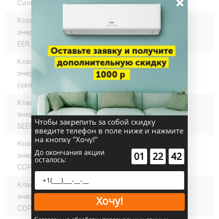
×
Силовой кабель, мм²:
3*1,5
Коэффициент
3.32
энергоэффективности
EER:
Класс
A
энергоэффективности EER
(охлаждение):
Класс
A
энергоэффективности
Чтобы закрепить за собой скидку
SEER:
введите телефон в поле ниже и нажмите
на кнопку "Хочу!"
Коэффициент
3.73
До окончания акции
:
:
01
22
41
энергоэффективности
осталось:
COP:
Класс
A
энергоэффективности
Хочу!
COP (нагрев):