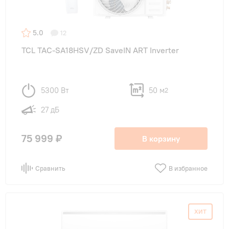
5.0
12
TCL TAC-SA18HSV/ZD SaveIN ART Inverter
5300 Вт
50 м
2
27 дБ
75 999 ₽
В корзину
Сравнить
В избранное
ХИТ