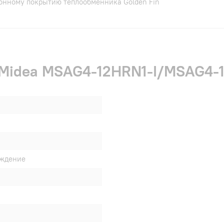
ионному покрытию теплообменника Golden Fin
 Midea MSAG4-12HRN1-I/MSAG4-
аждение