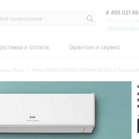
8 495 021 49
Пн-Пт 09:00-18
Заказать зво
оставка и оплата
Гарантия и сервис
неры Midea
—
Midea MSAG4-12HRN1-I/MSAG4-12HRN1-O Persona 
G4-12HRN1-O Persona ON/OFF
Код товара: 00005509
55 490 ₽
В наличии на складе