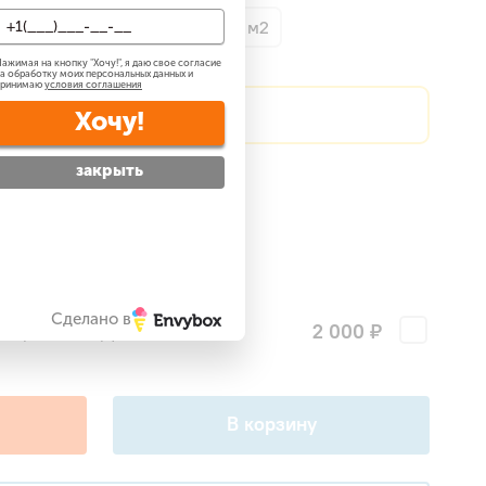
о 35 м2
До 50 м2
До 70 м2
ажимая на кнопку "
Хочу!
", я даю свое согласие
а обработку моих персональных данных и
принимаю
условия соглашения
?
Сделаем скидку!
Хочу!
закрыть
атно
?
 —
бесплатно
?
ги
Сделано в
2 000 ₽
поры для наружного блока
В корзину