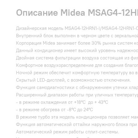
Описание Midea MSAG4-12H
Дизайнерская модель MSAG4-12HRN1-I/MSAG4-12HRN1-O 
Внутренний блок выполнен в черном цвете с зеркально
Корпорация Midea занимает более 30% рынка систем к
Данный кондиционер имеет высокий уровень надежнос
Двойная система фильтрации воздуха состоящая из фил
Комфортное воздухораспределение для создания благо
Ночной режим обеспечит комфортную температуру во в
Скрытый LED-дисплей, с возможностью отключения.
Функция самодиагностики с обнаружением утечки хлад
Расширенный диапазон работы при уличных температу
- в режиме охлаждения от +18°С до + 43°С
- в режиме обогрева от -8°С до 24°С
В режиме турбо эта модель кондиционера позволяет м
Функция автоматической оттайки наружного блока при 
Автоматический режим работы сплит-системы.