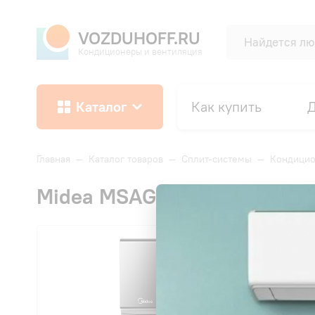
VOZDUHOFF.RU
Кондиционеры и вентиляция
Каталог
Как купить
Д
Главная
—
Каталог товаров
—
Сплит-системы
—
Кондицио
Midea MSAG4-12HRN1-I/MSA