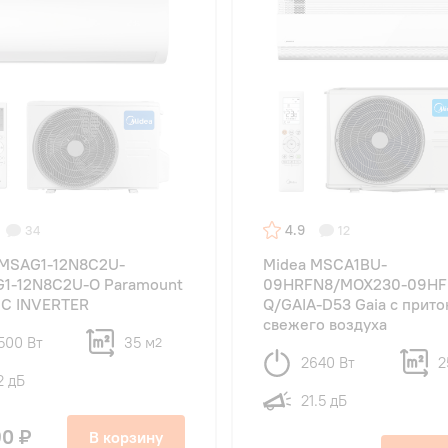
4.9
34
12
 MSAG1-12N8C2U-
Midea MSCA1BU-
G1-12N8C2U-O Paramount
09HRFN8/MOX230-09HF
DC INVERTER
Q/GAIA-D53 Gaia с прит
свежего воздуха
500 Вт
35 м
2
2640 Вт
2
2 дБ
21.5 дБ
90 ₽
В корзину