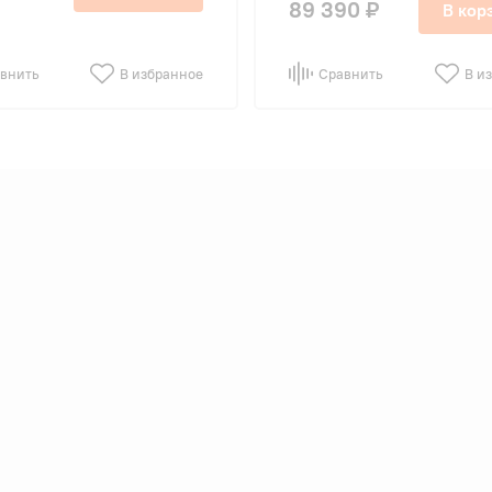
89 390 ₽
В кор
внить
В избранное
Сравнить
В и