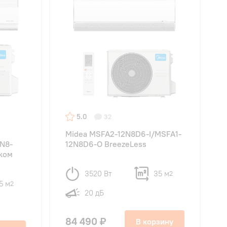
5.0
32
Midea MSFA2-12N8D6-I/MSFA1-
N8-
12N8D6-O BreezeLess
оком
3520 Вт
35 м
2
5 м
2
20 дБ
84 490 ₽
В корзину