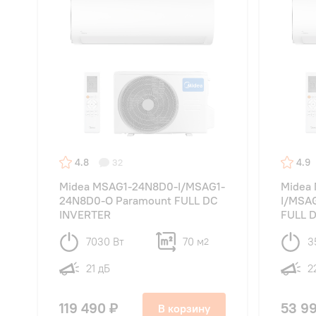
4.8
4.9
32
Midea MSAG1-24N8D0-I/MSAG1-
Midea
24N8D0-O Paramount FULL DC
I/MSA
INVERTER
FULL 
7030 Вт
70 м
3
2
21 дБ
2
119 490 ₽
53 9
В корзину