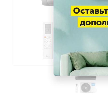
Оставьт
допол