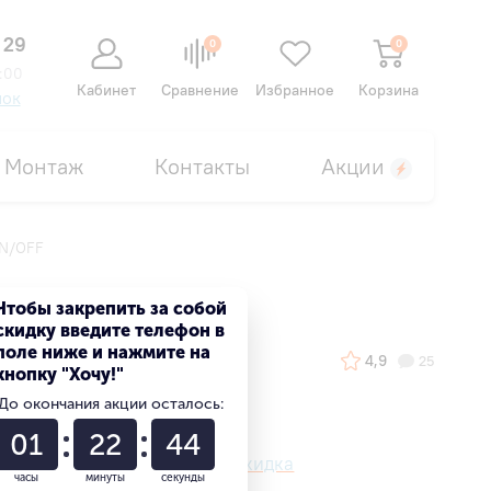
 29
0
0
:00
Кабинет
Сравнение
Избранное
Корзина
нок
Монтаж
Контакты
Акции
ON/OFF
Чтобы закрепить за собой
скидку введите телефон в
поле ниже и нажмите на
4,9
25
кнопку "Хочу!"
До окончания акции осталось:
01
22
43
Ваша персональная скидка
часы
минуты
секунды