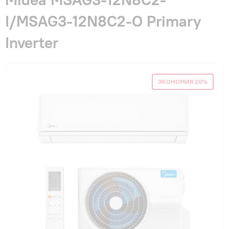
Гарантия и сервис
I/MSAG3-12N8C2-O Primary
Inverter
Монтаж
Контакты
ЭКОНОМИЯ 20%
Акции