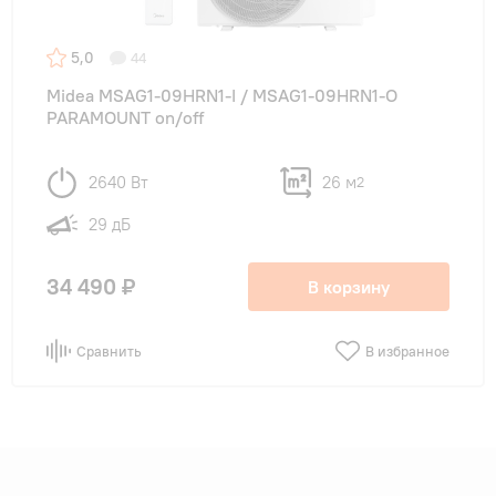
5,0
44
Midea MSAG1-09HRN1-I / MSAG1-09HRN1-O
PARAMOUNT on/off
2640 Вт
26 м
2
29 дБ
34 490 ₽
В корзину
Сравнить
В избранное