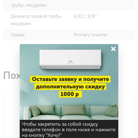
трубы, мм/дюйм:
Диаметр газовой трубы
9,52 / 3/8"
мм/дюйм:
Серии:
Primary Inverter
×
Похожие товары
Чтобы закрепить за собой скидку
введите телефон в поле ниже и нажмите
на кнопку "Хочу!"