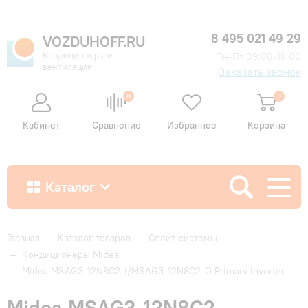
8 495 021 49 29
VOZDUHOFF.RU
Кондиционеры и
Пн-Пт 09:00-18:00
вентиляция
Заказать звонок
0
0
Кабинет
Сравнение
Избранное
Корзина
Каталог
Как купить
Главная
—
Каталог товаров
—
Сплит-системы
—
Кондиционеры Midea
—
Midea MSAG3-12N8C2-I/MSAG3-12N8C2-O Primary Inverter
Доставка и оплата
Midea MSAG3-12N8C2-