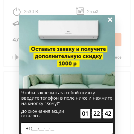
2530 Вт
25 м
2
×
26 дБ
47 200 ₽
В корзину
Сравнить
В избранное
Чтобы закрепить за собой скидку
введите телефон в поле ниже и нажмите
на кнопку "Хочу!"
До окончания акции
:
:
01
22
41
осталось: