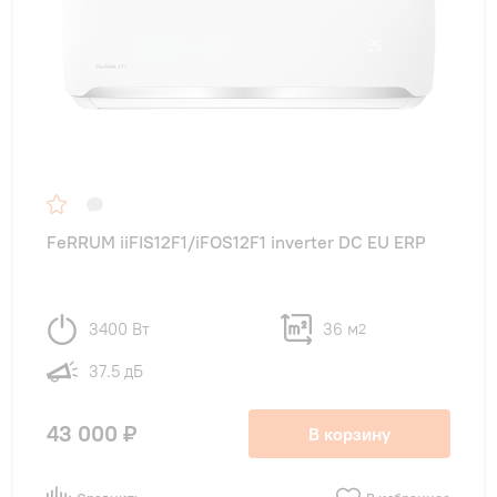
FeRRUM iiFIS12F1/iFOS12F1 inverter DC EU ERP
3400 Вт
36 м
2
37.5 дБ
43 000 ₽
В корзину