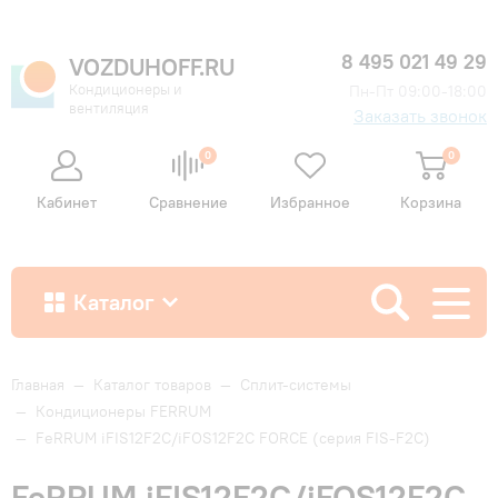
8 495 021 49 29
VOZDUHOFF.RU
Кондиционеры и
Пн-Пт 09:00-18:00
вентиляция
Заказать звонок
0
0
Кабинет
Сравнение
Избранное
Корзина
Каталог
Как купить
Главная
—
Каталог товаров
—
Сплит-системы
—
Кондиционеры FERRUM
—
FeRRUM iFIS12F2С/iFOS12F2С FORCE (cерия FIS-F2C)
Доставка и оплата
FeRRUM iFIS12F2С/iFOS12F2С