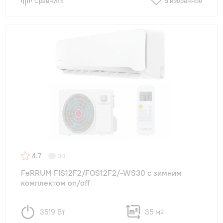
Сравнить
В избранное
4.7
34
FeRRUM FIS12F2/FOS12F2/-WS30 с зимним
комплектом on/off
3519 Вт
35 м
2