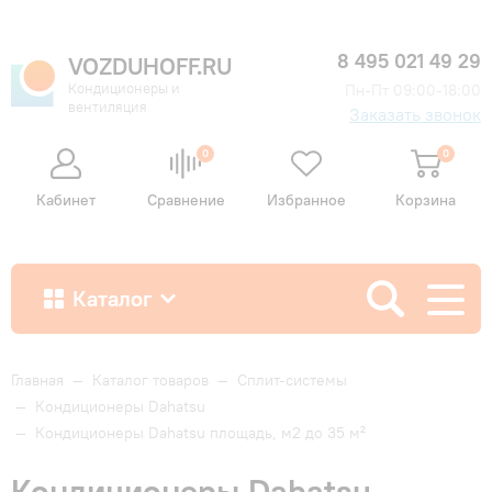
8 495 021 49 29
VOZDUHOFF.RU
Кондиционеры и
Пн-Пт 09:00-18:00
вентиляция
Заказать звонок
0
0
Кабинет
Сравнение
Избранное
Корзина
Каталог
Как купить
Главная
—
Каталог товаров
—
Сплит-системы
—
Кондиционеры Dahatsu
—
Кондиционеры Dahatsu площадь, м2 до 35 м²
Доставка и оплата
Кондиционеры Dahatsu