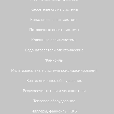
Кассетные сплит-системы
Серии
Канальные сплит-системы
CLASSIC INVERTER
(0)
Потолочные сплит-системы
DRAGON
(0)
Колонные сплит-системы
LEGEND Inverter
(0)
Водонагреватели электрические
LEGEND ON/OFF
(0)
Фанкойлы
Onyx
(0)
Мультизональные системы кондиционирования
Onyx Inverter
(1)
Вентиляционное оборудование
Воздухоочистители и увлажнители
Тепловое оборудование
Чиллеры, фанкойлы, ККБ