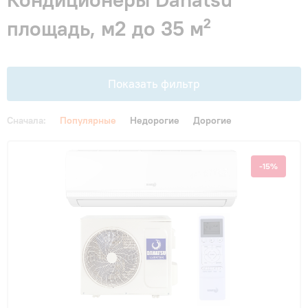
Гарантия и сервис
площадь, м2 до 35 м²
Монтаж
Показать фильтр
Контакты
Сначала:
Популярные
Недорогие
Дорогие
Акции
Цена
-15%
От
До
Площадь, м2
до 20 м²
(4)