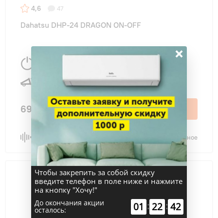
4,6
47
Dahatsu DHP-24 DRAGON ON-OFF
×
7030 Вт
72 м
2
32 дБ
69 300 ₽
В корзину
Сравнить
В избранное
Чтобы закрепить за собой скидку
введите телефон в поле ниже и нажмите
на кнопку "Хочу!"
До окончания акции
:
:
01
22
41
осталось: