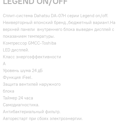
LEGEND ON/OFF
Сплит-система Dahatsu DA-07H серии Legend on/off.
Неиверторный японский бренд.,бюджетный вариант.На
верхней панели внутреннего блока выведен дисплей с
показанием температуры.
Компрессор GMCC-Toshiba
LED дисплей.
Класс энергоэффективности
А
Уровень шума 24 дБ
Функция iFeel.
Защита вентилей наружного
блок
Таймер 24 часа
Самодиагностика.
Антибактериальный фильтр.
Авторестарт при сбоях электроэнергии.