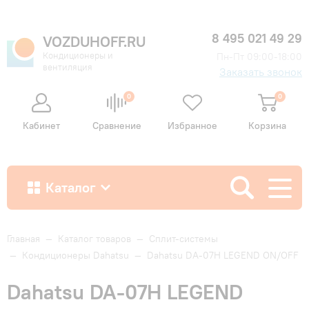
8 495 021 49 29
VOZDUHOFF.RU
Кондиционеры и
Пн-Пт 09:00-18:00
вентиляция
Заказать звонок
0
0
Кабинет
Сравнение
Избранное
Корзина
Каталог
Как купить
Главная
—
Каталог товаров
—
Сплит-системы
—
Кондиционеры Dahatsu
—
Dahatsu DA-07H LEGEND ON/OFF
Доставка и оплата
Dahatsu DA-07H LEGEND