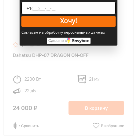
Хочу!
Согласен на обработку персональных данных
Сделано в
4,6
48
Dahatsu DHP-07 DRAGON ON-OFF
2200 Вт
21 м
2
22 дБ
24 000 ₽
В корзину
Сравнить
В избранное