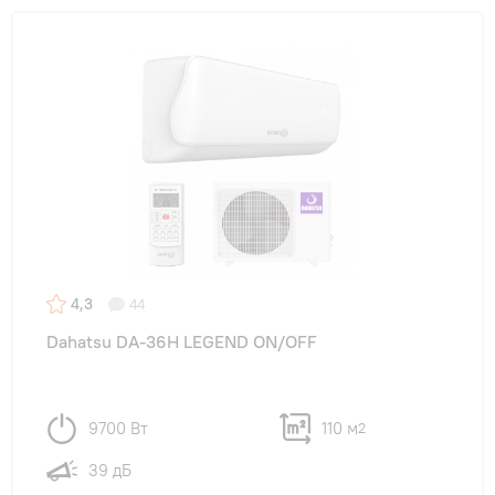
4,3
44
Dahatsu DA-36H LEGEND ON/OFF
9700 Вт
110 м
2
39 дБ