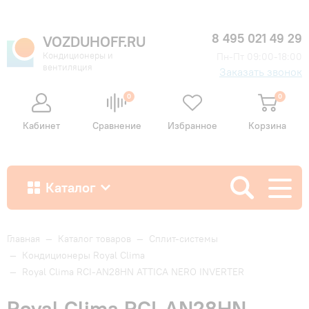
8 495 021 49 29
VOZDUHOFF.RU
Кондиционеры и
Пн-Пт 09:00-18:00
вентиляция
Заказать звонок
0
0
Кабинет
Сравнение
Избранное
Корзина
Каталог
Как купить
Главная
—
Каталог товаров
—
Сплит-системы
—
Кондиционеры Royal Clima
—
Royal Clima RCI-AN28HN ATTICA NERO INVERTER
Доставка и оплата
Royal Clima RCI-AN28HN