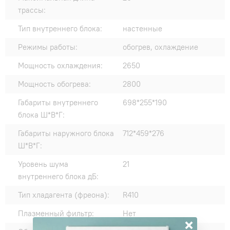
трассы:
Тип внутреннего блока:
настенные
Режимы работы:
обогрев, охлаждение
Мощность охлаждения:
2650
Мощность обогрева:
2800
Габариты внутреннего
698*255*190
блока Ш*В*Г:
Габариты наружного блока
712*459*276
Ш*В*Г:
Уровень шума
21
внутреннего блока дБ:
Тип хладагента (фреона):
R410
Плазменный фильтр:
Нет
×