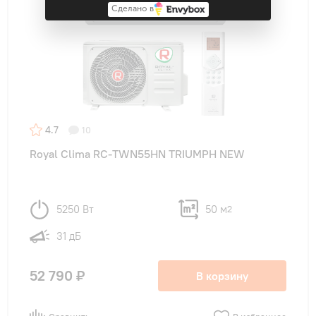
Сделано в
4.7
10
Royal Clima RC-TWN55HN TRIUMPH NEW
5250 Вт
50 м
2
31 дБ
52 790 ₽
В корзину