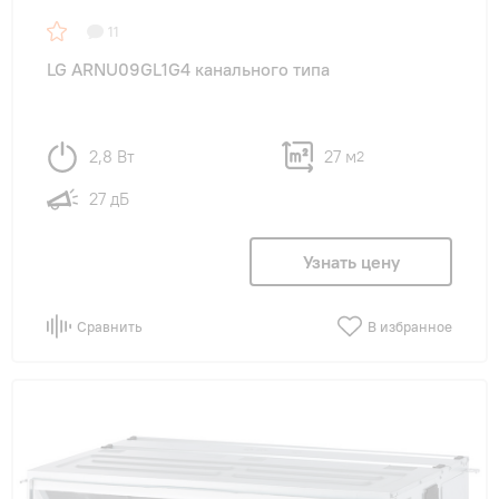
11
LG ARNU09GL1G4 канального типа
2,8 Вт
27 м
2
27 дБ
Узнать цену
Сравнить
В избранное