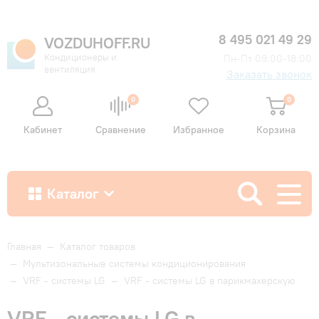
8 495 021 49 29
VOZDUHOFF.RU
Кондиционеры и
Пн-Пт 09:00-18:00
вентиляция
Заказать звонок
0
0
Кабинет
Сравнение
Избранное
Корзина
Каталог
Как купить
Главная
—
Каталог товаров
—
Мультизональные системы кондиционирования
—
VRF - системы LG
—
VRF - системы LG в парикмахерскую
Доставка и оплата
VRF - системы LG в