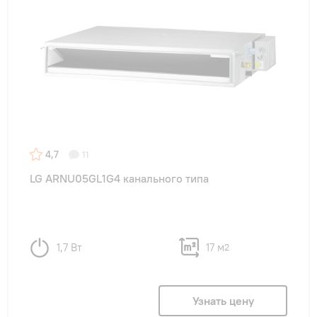
4,7
11
LG ARNU05GL1G4 канального типа
1,7 Вт
17 м
2
Узнать цену