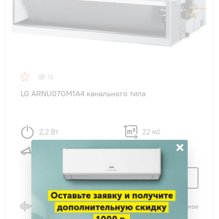
10
LG ARNU07GM1A4 канального типа
2,2 Вт
22 м
2
×
23 дБ
Узнать цену
Сравнить
В избранное