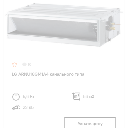
10
LG ARNU18GM1A4 канального типа
5,6 Вт
56 м
2
23 дБ
Узнать цену