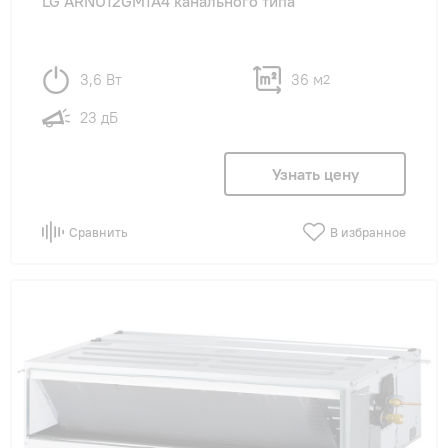
LG ARNU12GM1A4 канального типа
3,6 Вт
36 м
2
23 дБ
Узнать цену
Сравнить
В избранное