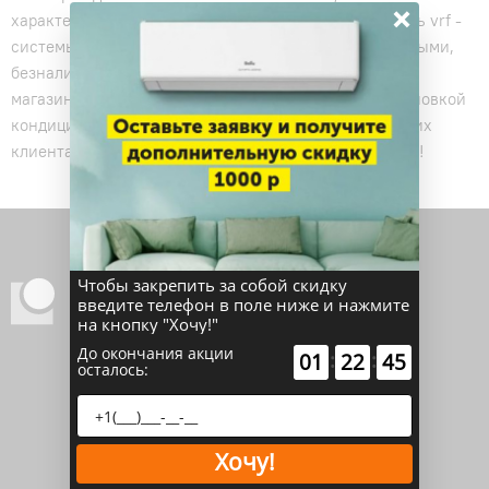
×
характеристики , отзывы и скидки. Вы можете купить vrf -
системы hisense на производство и оплатить наличными,
безналичным расчетом и онлайн прямо сейчас. Наш
магазин кондиционеров vozduhoff.ru поможет с установкой
кондиционера в день доставки. Мы заботимся о наших
клиентах и даем гарантию на оборудование до 10 лет!
Чтобы закрепить за собой скидку
VOZDUHOFF.RU
введите телефон в поле ниже и нажмите
Кондиционеры и вентиляция
на кнопку "Хочу!"
Каталог
До окончания акции
:
:
01
22
44
осталось:
СУПЕР РАСПРОДАЖА
Акции
Хочу!
Сплит-системы