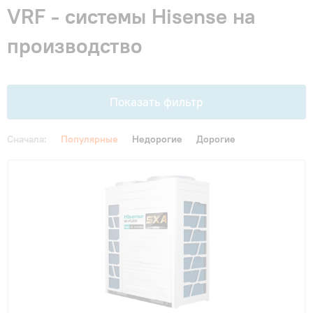
Гарантия и сервис
VRF - системы Hisense на
производство
Монтаж
Контакты
Показать фильтр
Сначала:
Популярные
Недорогие
Дорогие
Акции
Функции
Инверторные
(1)
Назначение
в кафе
(1)