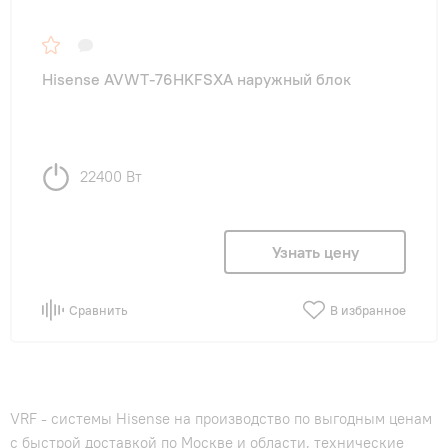
в клинику
(1)
в ресторан
(1)
Hisense AVWT-76HKFSXA наружный блок
в салон
(1)
для офиса
(1)
на производство
(1)
22400 Вт
+ Показать еще (1 вариант)
на склад
(1)
Узнать цену
Сравнить
В избранное
VRF - системы Hisense на производство по выгодным ценам
с быстрой доставкой по Москве и области, технические