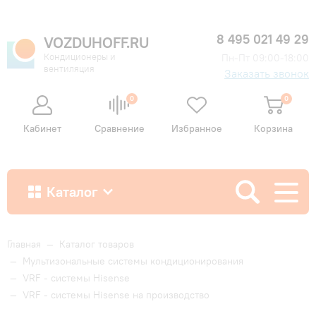
8 495 021 49 29
VOZDUHOFF.RU
Кондиционеры и
Пн-Пт 09:00-18:00
вентиляция
Заказать звонок
0
0
Кабинет
Сравнение
Избранное
Корзина
Каталог
Как купить
Главная
—
Каталог товаров
—
Мультизональные системы кондиционирования
—
VRF - системы Hisense
Доставка и оплата
—
VRF - системы Hisense на производство