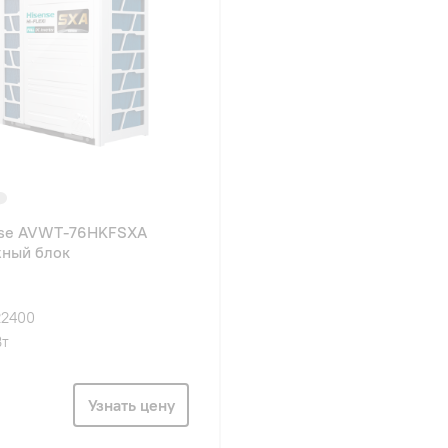
nse AVWT-76HKFSXA
ный блок
22400
Вт
Узнать цену