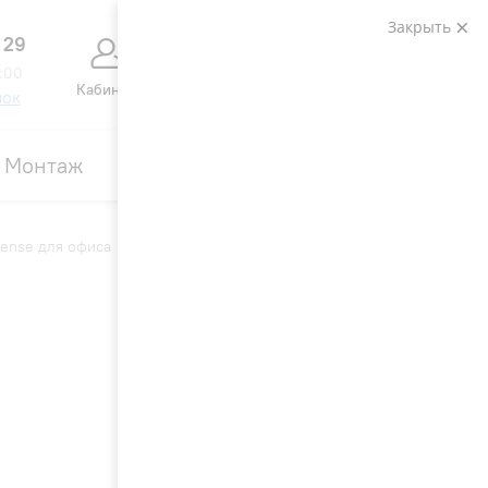
Закрыть
 29
0
0
:00
Кабинет
Сравнение
Избранное
Корзина
нок
Монтаж
Контакты
Акции
sense для офиса
Вид: