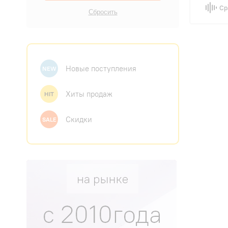
Ср
Новые поступления
NEW
Хиты продаж
HIT
Скидки
SALE