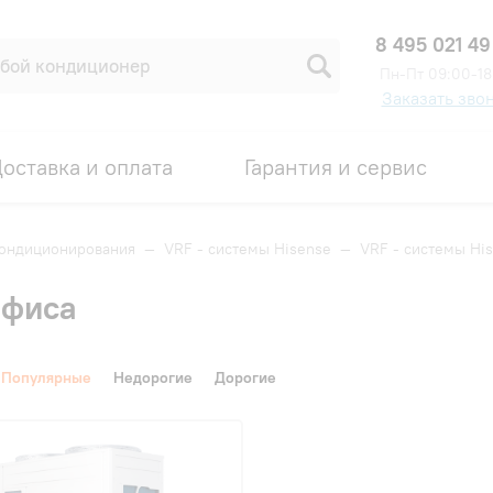
8 495 021 49
Пн-Пт 09:00-18
Заказать зво
оставка и оплата
Гарантия и сервис
кондиционирования
—
VRF - системы Hisense
—
VRF - системы Hi
офиса
Популярные
Недорогие
Дорогие