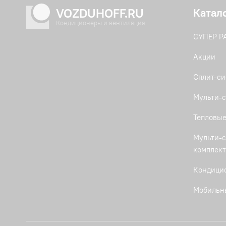
VOZDUHOFF.RU
Катал
Кондиционеры и вентиляция
СУПЕР 
Акции
Сплит-с
Мульти-с
Тепловые
Мульти-с
комплек
Кондици
Мобильн
Кассетны