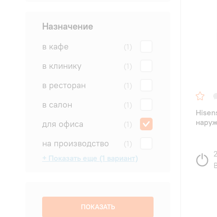
Назначение
в кафе
(1)
в клинику
(1)
в ресторан
(1)
в салон
(1)
Hise
наруж
для офиса
(1)
на производство
(1)
+ Показать еще (1 вариант)
на склад
(1)