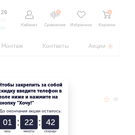
 29
0
0
:00
Кабинет
Сравнение
Избранное
Корзина
нок
Монтаж
Контакты
Акции
Чтобы закрепить за собой
скидку введите телефон в
поле ниже и нажмите на
кнопку "Хочу!"
До окончания акции осталось:
01
22
41
часы
минуты
секунды