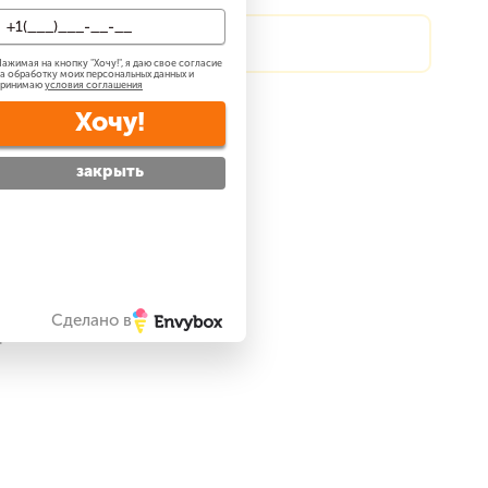
?
Сделаем скидку!
ажимая на кнопку "
Хочу!
", я даю свое согласие
а обработку моих персональных данных и
принимаю
условия соглашения
атно
?
Хочу!
 —
бесплатно
?
закрыть
ре
Сделано в