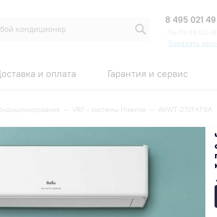
8 495 021 49
Пн-Пт 09:00-18
Заказать зво
оставка и оплата
Гарантия и сервис
кондиционирования
—
VRF - системы Hisense
—
AVWT-272FKFSA
Код товара: 00004391
Под заказ