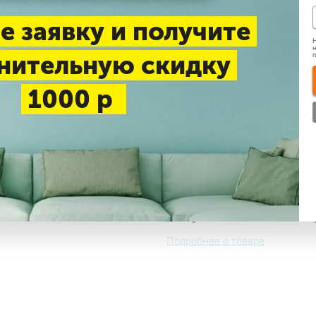
е заявку и получите
Нашли дешевле
Н
н
нительную скидку
Доставка 1-3 дня —
беспл
1000 р
Самовывоз в будние дни
Узнать цену
Коротко о това
Подробнее о товаре