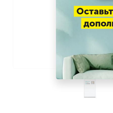
Оставьт
допол