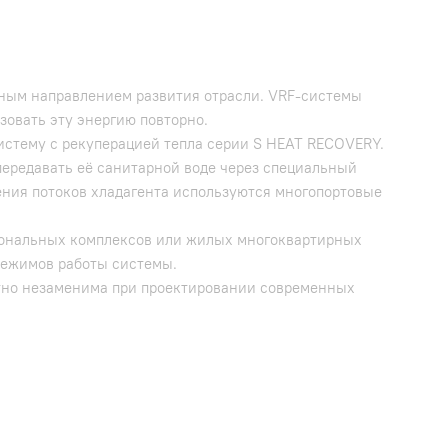
ным направлением развития отрасли. VRF-системы
зовать эту энергию повторно.
истему с рекуперацией тепла серии S HEAT RECOVERY.
передавать её санитарной воде через специальный
ления потоков хладагента используются многопортовые
иональных комплексов или жилых многоквартирных
 режимов работы системы.
ютно незаменима при проектировании современных