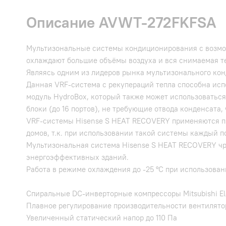
Описание AVWT-272FKFSA
Мультизональные системы кондиционирования с возмож
охлаждают большие объёмы воздуха и вся снимаемая те
Являясь одним из лидеров рынка мультизонального ко
Данная VRF-система с рекупераций тепла способна исп
модуль HydroBox, который также может использоваться 
блоки (до 16 портов), не требующие отвода конденсата
VRF-системы Hisense S HEAT RECOVERY применяются п
домов, т.к. при использовании такой системы каждый 
Мультизональная система Hisense S HEAT RECOVERY чр
энергоэффективных зданий.
Работа в режиме охлаждения до -25 °С при использов
Спиральные DC-инверторные компрессоры Mitsubishi Ele
Плавное регулирование производительности вентилято
Увеличенный статический напор до 110 Па