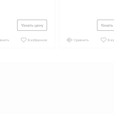
Узнать цену
Узнать
внить
В избранное
Сравнить
В и