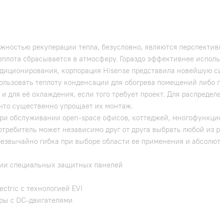
ностью рекуперации тепла, безусловно, являются перспектив
плота сбрасывается в атмосферу. Гораздо эффективнее исполь
ндиционирования, корпорация Hisense представила новейшую с
ользовать теплоту конденсации для обогрева помещений либо 
и для её охлаждения, если того требует проект. Для распреде
, что существенно упрощает их монтаж.
ри обслуживании open-space офисов, коттеджей, многофункц
потребитель может независимо друг от друга выбрать любой из
езвычайно гибка при выборе области ее применения и абсол
ании специальных защитных панелей
ctric c технологией EVI
ры с DC-двигателями