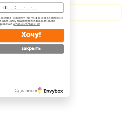
?
Сделаем скидку!
ажимая на кнопку "
Хочу!
", я даю свое согласие
а обработку моих персональных данных и
принимаю
условия соглашения
атно
?
Хочу!
 —
бесплатно
?
закрыть
ре
Сделано в