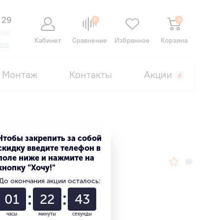
 29
0
0
:00
Кабинет
Сравнение
Избранное
Корзина
нок
Монтаж
Контакты
Акции
Чтобы закрепить за собой
скидку введите телефон в
поле ниже и нажмите на
кнопку "Хочу!"
До окончания акции осталось:
01
22
42
часы
минуты
секунды