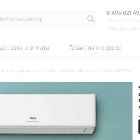
8 495 021 49
Пн-Пт 09:00-18
Заказать зво
оставка и оплата
Гарантия и сервис
кондиционирования
—
VRF - системы Hisense
—
AVW-114HKFH1
Код товара: 00004304
Под заказ