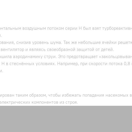
ронтальным воздушным потоком серии Н был взят турбореактив
.
ования, снизив уровень шума. Так же небольшие ячейки решет
вентилятор и являясь своеобразной защитой от детей.
шила аэродинамику струи. Это предотвращает «закольцовывани
Н в стеснённых условиях. Например, при скорости потока 0,8
и.
тирован таким образом, чтобы избежать попадания насекомых 
электрических компонентов из строя.