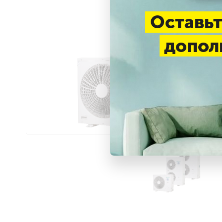
Оставьт
допол