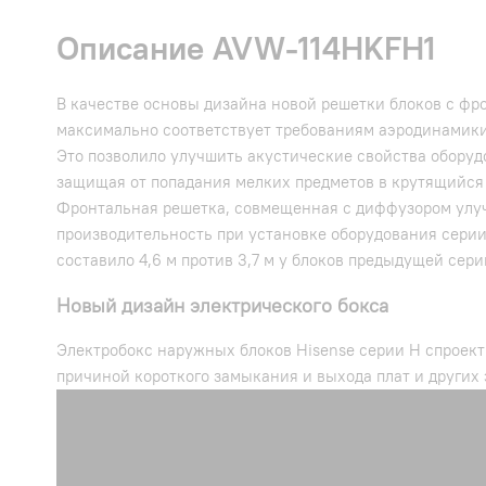
Описание AVW-114HKFH1
В качестве основы дизайна новой решетки блоков с ф
максимально соответствует требованиям аэродинамики
Это позволило улучшить акустические свойства оборуд
защищая от попадания мелких предметов в крутящийся 
Фронтальная решетка, совмещенная с диффузором улуч
производительность при установке оборудования серии 
составило 4,6 м против 3,7 м у блоков предыдущей сери
Новый дизайн электрического бокса
Электробокс наружных блоков Hisense серии H спроек
причиной короткого замыкания и выхода плат и других 