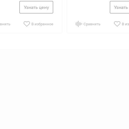
Узнать цену
Узнать
внить
В избранное
Сравнить
В и