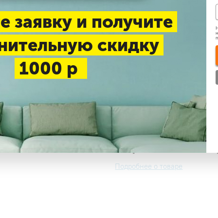
е заявку и получите
Нашли дешевле
Н
н
нительную скидку
Доставка 1-3 дня —
беспл
1000 р
Самовывоз в будние дни
Узнать цену
Коротко о това
Подробнее о товаре