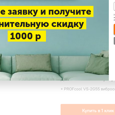
До 25 м2
До 25 м2
Д
е заявку и получите
Н
До 70 м2
н
нительную скидку
1000 р
Нашли дешевле
Доставка 1-3 дня —
беспл
Самовывоз в будние дни
Дополнительные услу
+ PROFcool VS-2G55 виброо
Купить в 1 клик