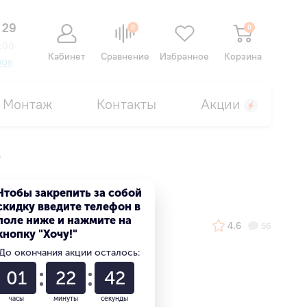
 29
0
0
:00
Кабинет
Сравнение
Избранное
Корзина
нок
Монтаж
Контакты
Акции
A
Чтобы закрепить за собой
скидку введите телефон в
поле ниже и нажмите на
4.6
56
кнопку "Хочу!"
До окончания акции осталось:
01
22
41
часы
минуты
секунды