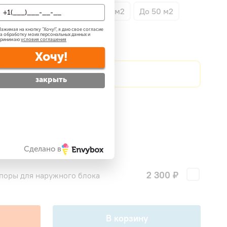
о 35 м2
До 35 м2
До 45 м2
До 50 м2
ажимая на кнопку "
Хочу!
", я даю свое согласие
а обработку моих персональных данных и
принимаю
условия соглашения
Хочу!
?
Сделаем скидку!
закрыть
атно
?
 —
бесплатно
?
Сделано в
ги
2 300 ₽
поры для наружного блока
В корзину