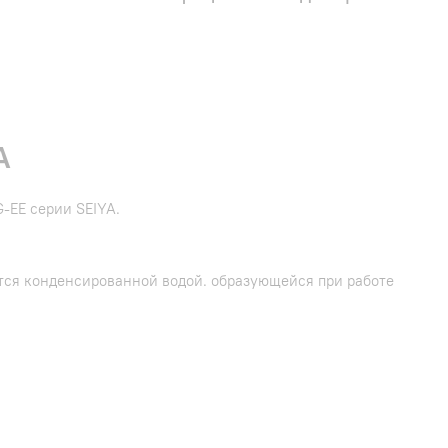
A
-EE серии SEIYA.
ется конденсированной водой. образующейся при работе