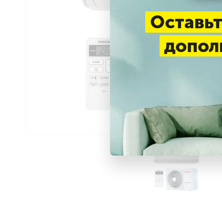
Оставьт
допол