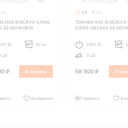
4.8
84
84
BA RAS-B18CKVG-E/RAS-
TOSHIBA RAS-B13E2KVG-
G-EE SEIYA NEW
E/RAS-13E2AVG-EE SEIY
000 Вт
50 м
3300 Вт
3
2
3 дБ
21 дБ
00 ₽
98 900 ₽
В корзину
В кор
внить
В избранное
Сравнить
В и