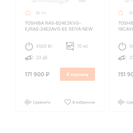
84
TOSHIBA RAS-B24E2KVG-
TOSHI
E/RAS-24E2AVG-EE SEIYA NEW
18CAV
6500 Вт
70 м
5
2
23 дБ
2
171 900 ₽
151 9
В корзину
Сравнить
В избранное
Сра