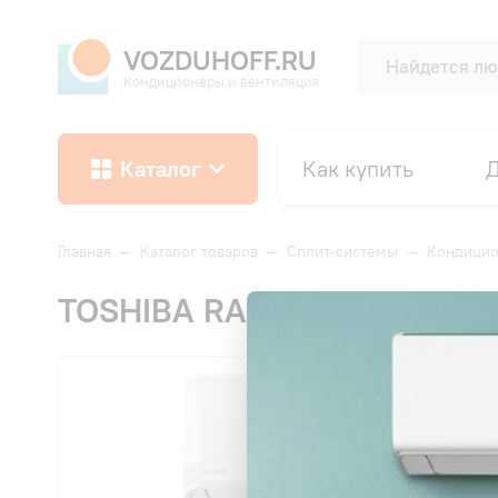
VOZDUHOFF.RU
Кондиционеры и вентиляция
Каталог
Как купить
Д
Главная
—
Каталог товаров
—
Сплит-системы
—
Кондицио
TOSHIBA RAS-24J2KVG-EE/
СКИД