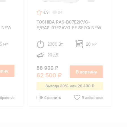
4.9
34
TOSHIBA RAS-B07E2KVG-
A NEW
E/RAS-07E2AVG-EE SEIYA NEW
5 м
2000 Вт
20 м
2
2
20 дБ
88 900 ₽
зину
В корзину
62 500 ₽
Выгода 30% или 26 400 ₽
збранное
Сравнить
В избранное