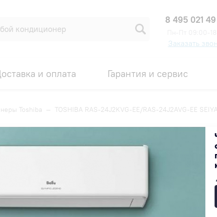
8 495 021 49
Пн-Пт 09:00-18
Заказать зво
оставка и оплата
Гарантия и сервис
неры Toshiba
—
TOSHIBA RAS-24J2KVG-EE/RAS-24J2AVG-EE SEIY
RAS-24J2AVG-EE SEIYA
Код товара: 00001539
КА ПО ПРОМОКОДУ TOSHIBA10
171 900 ₽
В наличии на складе