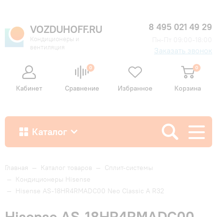
8 495 021 49 29
VOZDUHOFF.RU
Кондиционеры и
Пн-Пт 09:00-18:00
вентиляция
Заказать звонок
0
0
Кабинет
Сравнение
Избранное
Корзина
Каталог
Как купить
Главная
—
Каталог товаров
—
Сплит-системы
—
Кондиционеры Hisense
—
Hisense AS-18HR4RMADC00 Neo Classic A R32
Доставка и оплата
Hisense AS-18HR4RMADC00