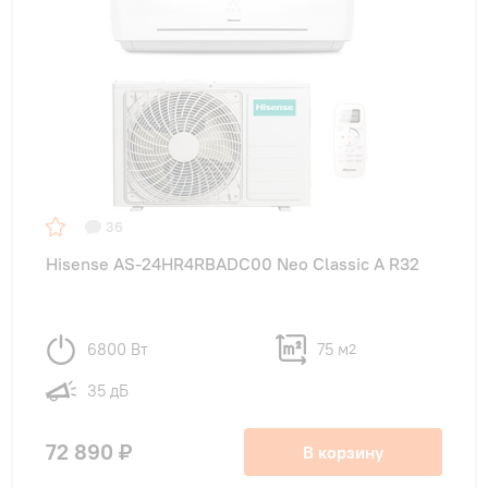
36
Hisense AS-24HR4RBADC00 Neo Classic A R32
6800 Вт
75 м
2
35 дБ
72 890 ₽
В корзину