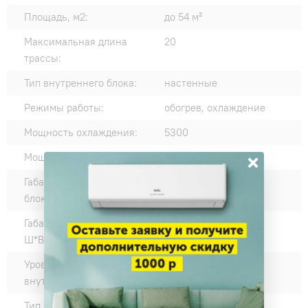
Площадь, м2:
до 54 м²
Максимальная длина
20
трассы:
Тип внутреннего блока:
настенные
Режимы работы:
обогрев, охлаждение
Мощность охлаждения:
5300
×
Мощность обогрева:
5400
Габариты внутреннего
977*315*236
блока Ш*В*Г:
Габариты наружного блока
780*540*260
Ш*В*Г:
Уровень шума
35
внутреннего блока дБ:
Тип хладагента (фреона):
R32