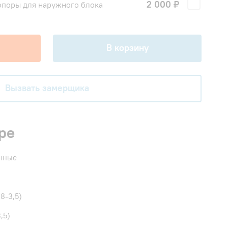
2 000 ₽
поры для наружного блока
В корзину
Вызвать замерщика
ре
енные
8-3,5)
,5)