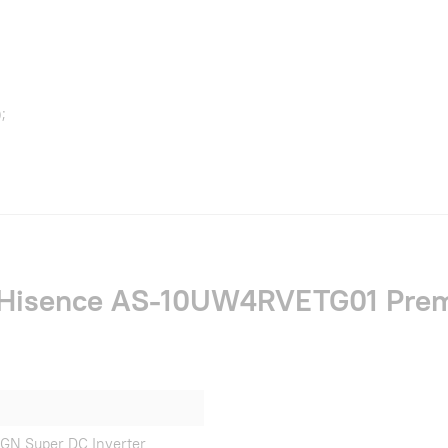
;
 Hisence AS-10UW4RVETG01 Pre
GN Super DC Inverter