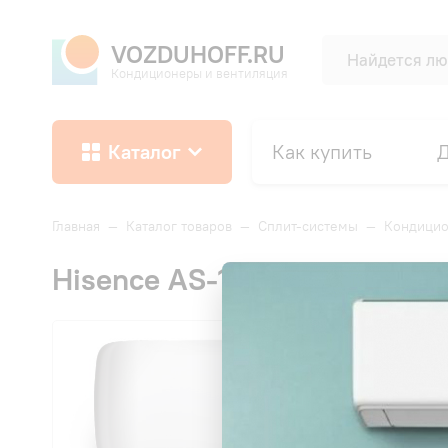
VOZDUHOFF.RU
Кондиционеры и вентиляция
Каталог
Как купить
Д
Главная
—
Каталог товаров
—
Сплит-системы
—
Кондицио
Hisence AS-10UW4RVETG01 P
СК