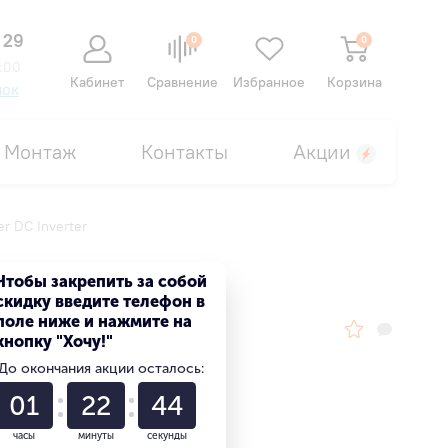
 29
0
0
:00
Кабинет
Сравнение
Избранное
Корзина
нок
Монтаж
Контакты
Акции
 DC Inverter
er
Чтобы закрепить за собой
скидку введите телефон в
поле ниже и нажмите на
кнопку "Хочу!"
До окончания акции осталось:
01
22
43
часы
минуты
секунды