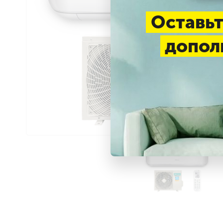
Оставьт
допол