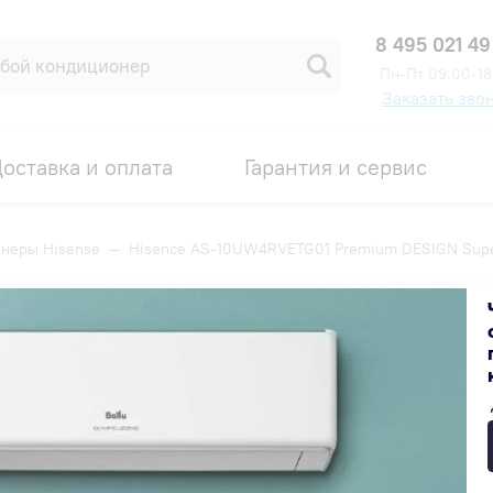
8 495 021 49
Пн-Пт 09:00-18
Заказать зво
оставка и оплата
Гарантия и сервис
неры Hisense
—
Hisence AS-10UW4RVETG01 Premium DESIGN Super
remium DESIGN Super DC Invert
Код товара: 00007678
ИДКА ПО ПРОМОКОДУ ВНУТРИ
44 490 ₽
Получить скидку