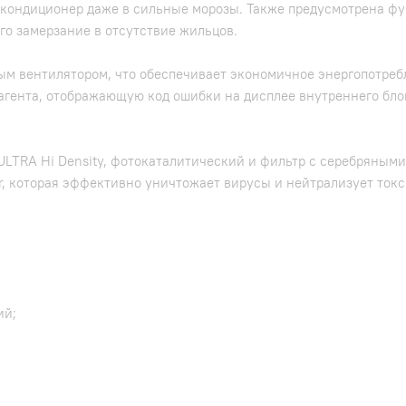
ть кондиционер даже в сильные морозы. Также предусмотрена 
о замерзание в отсутствие жильцов.
м вентилятором, что обеспечивает экономичное энергопотребл
гента, отображающую код ошибки на дисплее внутреннего блок
 ULTRA Hi Density, фотокаталитический и фильтр с серебряны
or, которая эффективно уничтожает вирусы и нейтрализует то
ий;