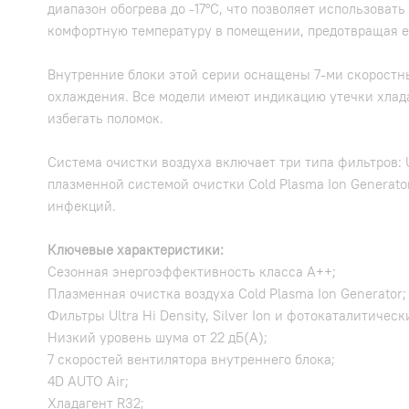
диапазон обогрева до -17°С, что позволяет использова
комфортную температуру в помещении, предотвращая ег
Внутренние блоки этой серии оснащены 7-ми скоростны
охлаждения. Все модели имеют индикацию утечки хлада
избегать поломок.
Система очистки воздуха включает три типа фильтров:
плазменной системой очистки Cold Plasma Ion Generat
инфекций.
Ключевые характеристики:
Сезонная энергоэффективность класса A++;
Плазменная очистка воздуха Cold Plasma Ion Generator;
Фильтры Ultra Hi Density, Silver Ion и фотокаталитическ
Низкий уровень шума от 22 дБ(A);
7 скоростей вентилятора внутреннего блока;
4D AUTO Air;
Хладагент R32;