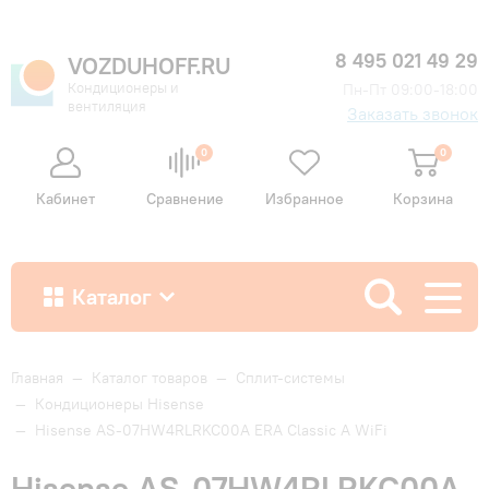
8 495 021 49 29
VOZDUHOFF.RU
Кондиционеры и
Пн-Пт 09:00-18:00
вентиляция
Заказать звонок
0
0
Кабинет
Сравнение
Избранное
Корзина
Каталог
Как купить
Главная
—
Каталог товаров
—
Сплит-системы
—
Кондиционеры Hisense
—
Hisense AS-07HW4RLRKC00A ERA Classic A WiFi
Доставка и оплата
Hisense AS-07HW4RLRKC00A