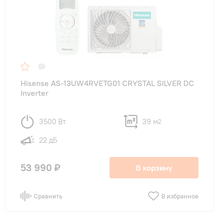
Hisense AS-13UW4RVETG01 CRYSTAL SILVER DC
Inverter
3500 Вт
39 м
2
22 дБ
53 990 ₽
В корзину
Сравнить
В избранное