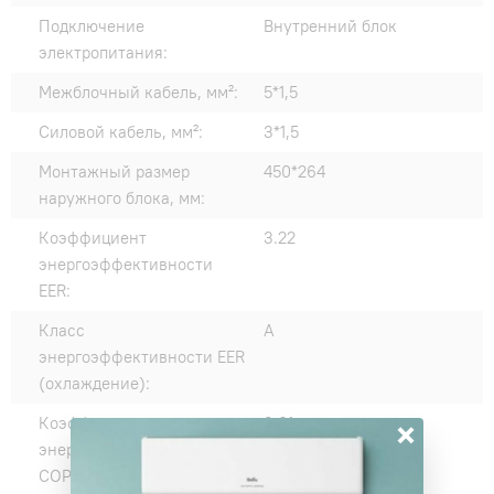
Подключение
Внутренний блок
электропитания:
Межблочный кабель, мм²:
5*1,5
Силовой кабель, мм²:
3*1,5
Монтажный размер
450*264
наружного блока, мм:
Коэффициент
3.22
энергоэффективности
EER:
Класс
A
энергоэффективности EER
(охлаждение):
×
Коэффициент
3.61
энергоэффективности
COP: