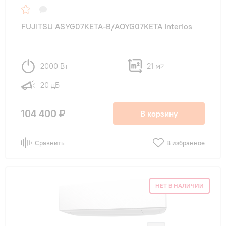
FUJITSU ASYG07KETA-B/AOYG07KETA Interios
2000 Вт
21 м
2
20 дБ
104 400 ₽
В корзину
Сравнить
В избранное
НЕТ В НАЛИЧИИ