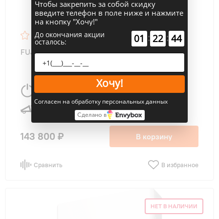
Чтобы закрепить за собой скидку
введите телефон в поле ниже и нажмите
на кнопку "Хочу!"
До окончания акции
:
:
01
22
43
осталось:
FUJITSU ASYG14KMCC/AOYG14KMCC Genios
Хочу!
4200 Вт
42 м
2
Согласен на обработку персональных данных
20 дБ
Сделано в
143 800 ₽
В корзину
Сравнить
В избранное
НЕТ В НАЛИЧИИ