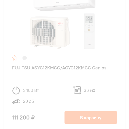
FUJITSU ASYG12KMCC/AOYG12KMCC Genios
3400 Вт
36 м
2
20 дБ
111 200 ₽
В корзину