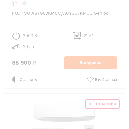
FUJITSU ASYG07KMCC/AOYG07KMCC Genios
2000 Вт
21 м
2
20 дБ
88 900 ₽
В корзину
Сравнить
В избранное
НЕТ В НАЛИЧИИ