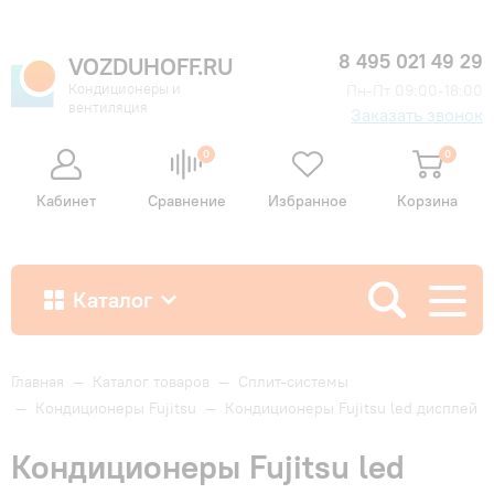
8 495 021 49 29
VOZDUHOFF.RU
Кондиционеры и
Пн-Пт 09:00-18:00
вентиляция
Заказать звонок
0
0
Кабинет
Сравнение
Избранное
Корзина
Каталог
Как купить
Главная
—
Каталог товаров
—
Сплит-системы
—
Кондиционеры Fujitsu
—
Кондиционеры Fujitsu led дисплей
Доставка и оплата
Кондиционеры Fujitsu led