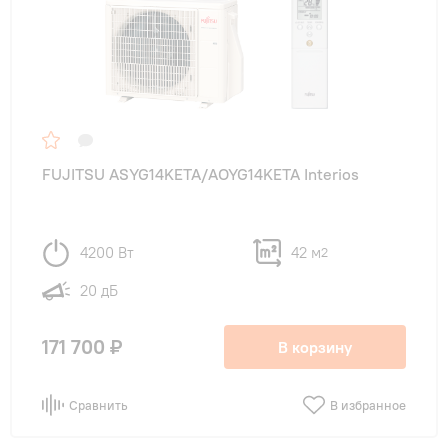
FUJITSU ASYG14KETA/AOYG14KETA Interios
4200 Вт
42 м
2
20 дБ
171 700 ₽
В корзину
Сравнить
В избранное