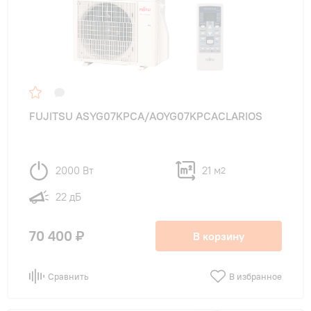
FUJITSU ASYG07KPCA/AOYG07KPCACLARIOS
2000 Вт
21 м
2
22 дБ
70 400 ₽
В корзину
Сравнить
В избранное