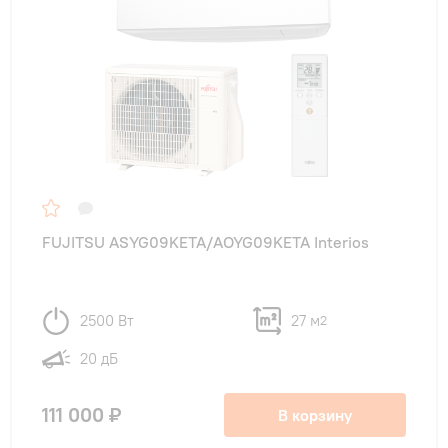
FUJITSU ASYG09KETA/AOYG09KETA Interios
2500 Вт
27 м
2
20 дБ
111 000 ₽
В корзину