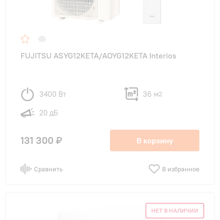
FUJITSU ASYG12KETA/AOYG12KETA Interios
3400 Вт
36 м
2
20 дБ
131 300 ₽
В корзину
Сравнить
В избранное
НЕТ В НАЛИЧИИ