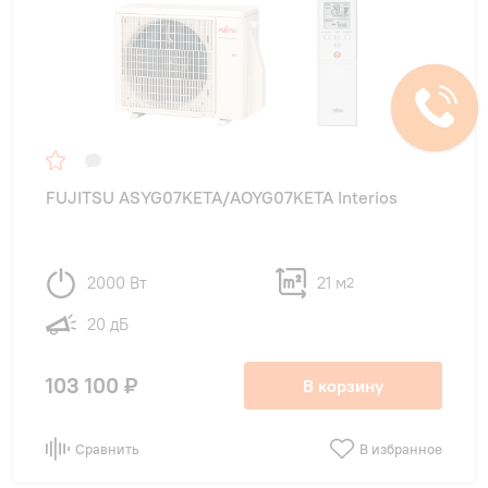
FUJITSU ASYG07KETA/AOYG07KETA Interios
2000 Вт
21 м
2
20 дБ
103 100 ₽
В корзину
Сравнить
В избранное