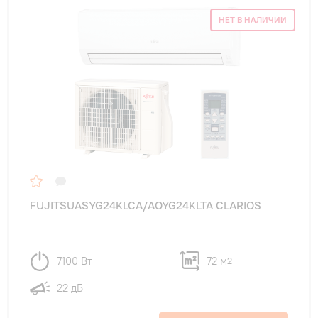
на дачу
(29)
НЕТ В НАЛИЧИИ
FUJITSUASYG24KLCA/AOYG24KLTA CLARIOS
7100 Вт
72 м
2
22 дБ