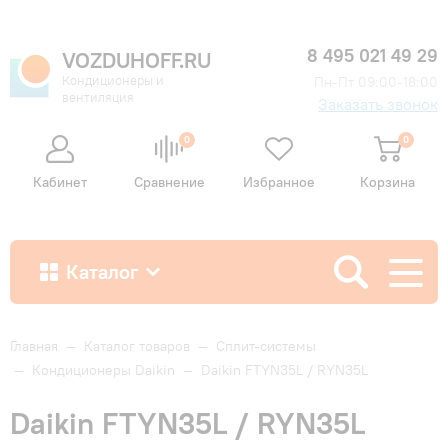
8 495 021 49 29
VOZDUHOFF.RU
Кондиционеры и
Пн-Пт 09:00-18:00
вентиляция
Заказать звонок
0
0
Кабинет
Сравнение
Избранное
Корзина
Каталог
Как купить
Главная
—
Каталог товаров
—
Сплит-системы
—
Кондиционеры Daikin
—
Daikin FTYN35L / RYN35L
Доставка и оплата
Daikin FTYN35L / RYN35L