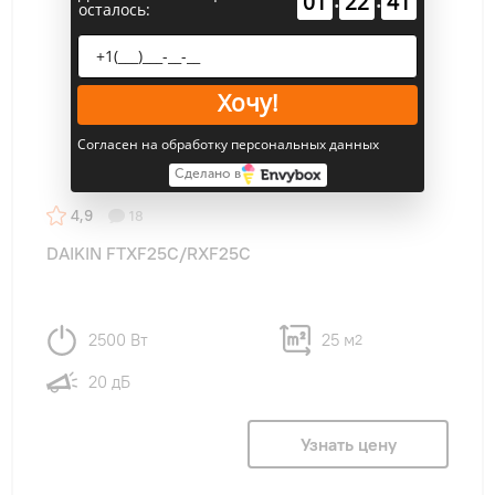
01
22
41
осталось:
Хочу!
Согласен на обработку персональных данных
Сделано в
4,9
18
DAIKIN FTXF25C/RXF25C
2500 Вт
25 м
2
20 дБ
Узнать цену