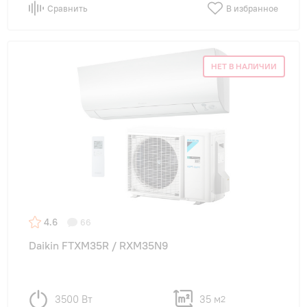
Сравнить
В избранное
НЕТ В НАЛИЧИИ
4.6
66
Daikin FTXM35R / RXM35N9
3500 Вт
35 м
2