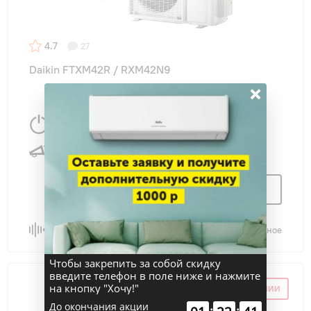
4.7
27
Daikin FTXM42R / RXM42N9
×
4200 Вт
45 м
2
22 дБ
Узнать цену
Сравнить
В избранное
Чтобы закрепить за собой скидку
введите телефон в поле ниже и нажмите
на кнопку "Хочу!"
НЕТ В НАЛИЧИИ
До окончания акции
:
: