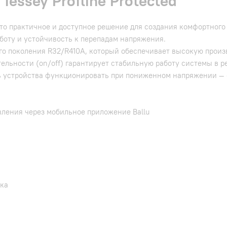
essey Profline Protected
это практичное и доступное решение для создания комфортного
боту и устойчивость к перепадам напряжения.
го поколения R32/R410A, который обеспечивает высокую прои
льности (on/off) гарантирует стабильную работу системы в р
устройства функционировать при пониженном напряжении — от
вления через мобильное приложение Ballu
ока