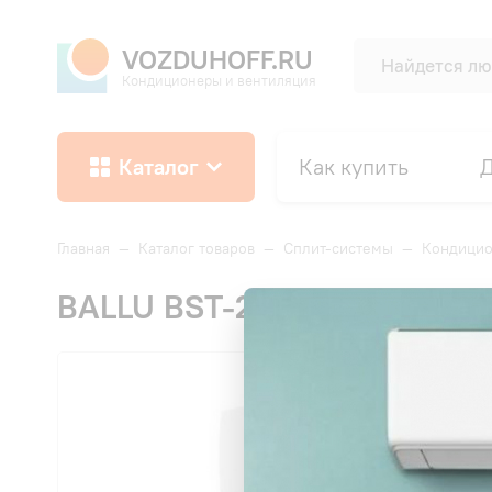
VOZDUHOFF.RU
Кондиционеры и вентиляция
Каталог
Как купить
Д
Главная
—
Каталог товаров
—
Сплит-системы
—
Кондицио
BALLU BST-24HN1 Tessey Prof