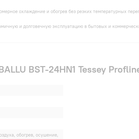
омерное охлаждение и обогрев без резких температурных пере
номичную и долговечную эксплуатацию в бытовых и коммерчес
BALLU BST-24HN1 Tessey Profline
оздуха, обогрев, осушение,