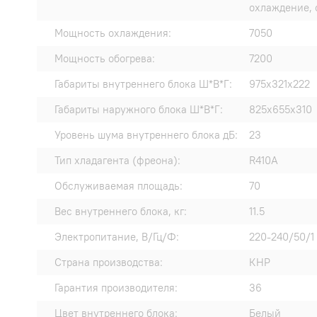
охлаждение, 
Мощность охлаждения:
7050
Мощность обогрева:
7200
Габариты внутреннего блока Ш*В*Г:
975х321х222
Габариты наружного блока Ш*В*Г:
825х655х310
Уровень шума внутреннего блока дБ:
23
Тип хладагента (фреона):
R410A
Обслуживаемая площадь:
70
Вес внутреннего блока, кг:
11.5
Электропитание, В/Гц/Ф:
220-240/50/1
Страна производства:
КНР
Гарантия производителя:
36
Цвет внутреннего блока:
Белый