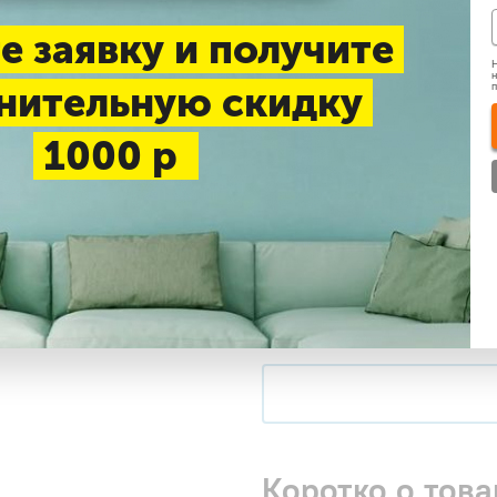
До 22 м2
До 26 м2
Д
е заявку и получите
Н
н
нительную скидку
Нашли дешевле
1000 р
Доставка 1-3 дня —
беспл
Самовывоз в будние дни
Купить в 1 клик
Коротко о това