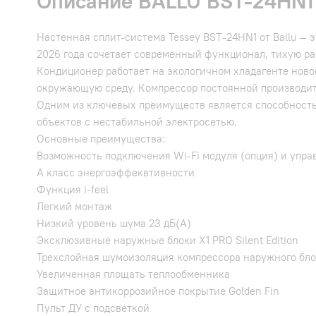
Описание BALLU BST-24HN1 T
Настенная сплит-система Tessey BST-24HN1 от Ballu — 
2026 года сочетает современный функционал, тихую ра
Кондиционер работает на экологичном хладагенте ново
окружающую среду. Компрессор постоянной производите
Одним из ключевых преимуществ является способность 
объектов с нестабильной электросетью.
Основные преимущества:
Возможность подключения Wi-Fi модуля (опция) и упра
А класс энергоэффеквтивности
Функция i-feel
Легкий монтаж
Низкий уровень шума 23 дБ(А)
Эксклюзивные наружные блоки X1 PRO Silent Edition
Трехслойная шумоизоляция компрессора наружного бл
Увеличенная площать теплообменника
Защитное антикоррозийное покрытие Golden Fin
Пульт ДУ с подсветкой