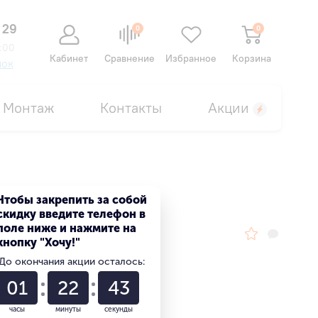
 29
0
0
:00
Кабинет
Сравнение
Избранное
Корзина
нок
Монтаж
Контакты
Акции
Чтобы закрепить за собой
скидку введите телефон в
поле ниже и нажмите на
кнопку "Хочу!"
До окончания акции осталось:
01
22
42
часы
минуты
секунды