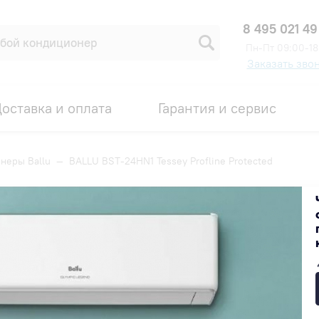
8 495 021 49
Пн-Пт 09:00-18
Заказать зво
оставка и оплата
Гарантия и сервис
неры Ballu
—
BALLU BST-24HN1 Tessey Profline Protected
line Protected
Код товара: 00008590
75 470 ₽
В наличии на складе