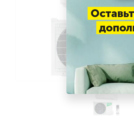
Оставьт
допол