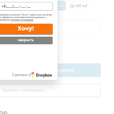
о 35 м2
До 52 м2
До 70 м2
До 90 м2
ажимая на кнопку "
Хочу!
", я даю свое согласие
а обработку моих персональных данных и
принимаю
условия соглашения
?
Сделаем скидку!
Хочу!
закрыть
атно
?
 —
бесплатно
?
В корзину
Сделано в
Вызвать замерщика
ре