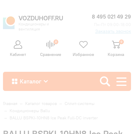
8 495 021 49 29
VOZDUHOFF.RU
Кондиционеры и
Пн-Пт 09:00-18:00
вентиляция
Заказать звонок
0
0
Кабинет
Сравнение
Избранное
Корзина
Каталог
Как купить
Главная
—
Каталог товаров
—
Сплит-системы
—
Кондиционеры Ballu
—
BALLU BSPKI-10HN8 Ice Peak Full-DC inverter
Доставка и оплата
BALLU BSPKI-10HN8 Ice Peak