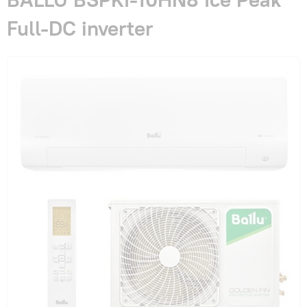
Гарантия и сервис
Full-DC inverter
Монтаж
Контакты
Акции