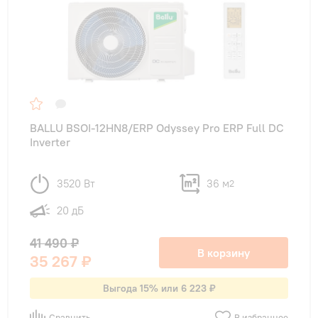
BALLU BSOI-12HN8/ERP Odyssey Pro ERP Full DC
Inverter
3520 Вт
36 м
2
20 дБ
41 490 ₽
В корзину
35 267 ₽
Выгода 15% или 6 223 ₽
Сравнить
В избранное