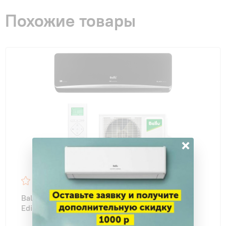
Похожие товары
×
9
Ballu BSPI-13HN9/BL/EU DC-Platinum Black
Edition