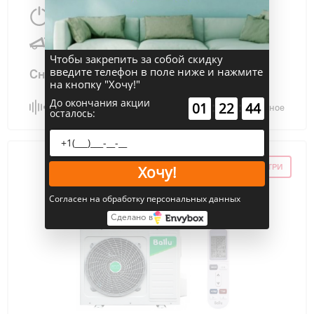
2700 Вт
45 м
2
21 дБ
Чтобы закрепить за собой скидку
введите телефон в поле ниже и нажмите
Снят с производства
на кнопку "Хочу!"
До окончания акции
:
:
01
22
43
Сравнить
В избранное
осталось:
ПРОМОКОД ВНУТРИ
Хочу!
Согласен на обработку персональных данных
Сделано в