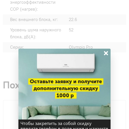
энергоэффективности
COP (нагрев):
Вес внешнего блока, кг:
22.6
Уровень шума наружного
52
блока, дБ(А):
Серии:
Olympio Pro
×
Похожие товары
Чтобы закрепить за собой скидку
введите телефон в поле ниже и нажмите