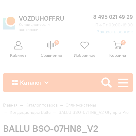
8 495 021 49 29
VOZDUHOFF.RU
Кондиционеры и
Пн-Пт 09:00-18:00
вентиляция
Заказать звонок
0
0
Кабинет
Сравнение
Избранное
Корзина
Каталог
Как купить
Главная
—
Каталог товаров
—
Сплит-системы
—
Кондиционеры Ballu
—
BALLU BSO-07HN8_V2 Olympio Pro
Доставка и оплата
BALLU BSO-07HN8_V2