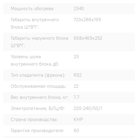
Мощность обогрева:
2340
Габариты внутреннего
723x286x199
блока Ш*В*Г:
Габариты наружного блока
668x469x252
Ш*В*Г:
Уровень шума
23
внутреннего блока дБ:
Тип хладагента (фреона):
R32
Обслуживаемая площадь:
22
Вес внутреннего блока, кг:
7.7
Электропитание, В/Гц/Ф:
220-240/50/1
Страна производства:
КНР
Гарантия производителя:
60