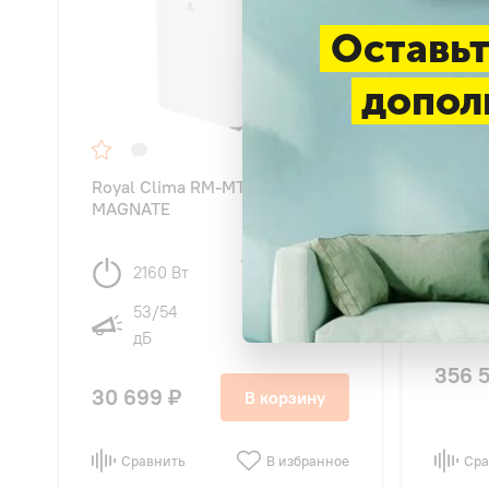
Оставьт
допол
Royal Clima RM-MT22CH-E
TOSHI
MAGNATE
RAV-G
STAND
2160 Вт
15 м
2
4
53/54
дБ
356 
30 699 ₽
В корзину
Сравнить
В избранное
Сра