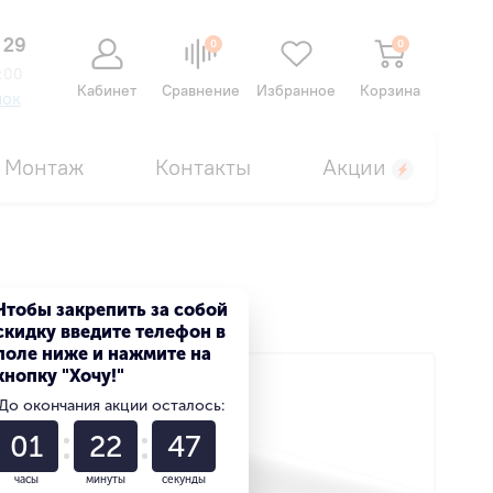
 29
0
0
:00
Кабинет
Сравнение
Избранное
Корзина
нок
Монтаж
Контакты
Акции
Чтобы закрепить за собой
скидку введите телефон в
поле ниже и нажмите на
кнопку "Хочу!"
До окончания акции осталось:
01
22
46
часы
минуты
секунды