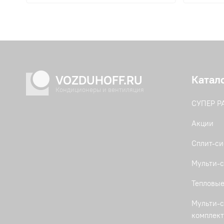
VOZDUHOFF.RU
Катал
Кондиционеры и вентиляция
СУПЕР 
Акции
Сплит-с
Мульти-с
Тепловые
Мульти-с
комплек