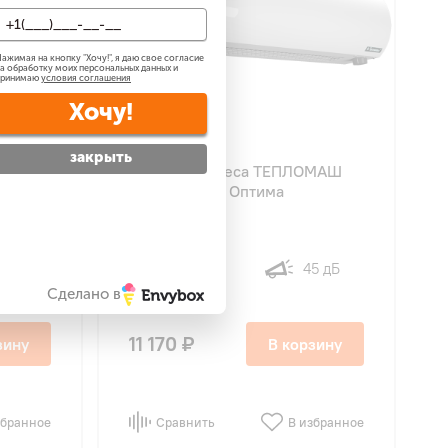
ажимая на кнопку "
Хочу!
", я даю свое согласие
а обработку моих персональных данных и
принимаю
условия соглашения
Хочу!
41
закрыть
EN
Тепловая завеса ТЕПЛОМАШ
КЭВ-ЗП1154E Оптима
500 куб
45 дБ
м/час Вт
Сделано в
11 170 ₽
зину
В корзину
збранное
Сравнить
В избранное