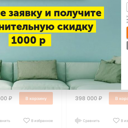
е заявку и получите
Н
н
нительную скидку
1000 р
BA RAV-RM1101FT-EN
TOSHIBA RAV-RM1401FT-
P1101AT-E FLOOR
RAV-GP1401AT8-E FLOOR
ING
STANDING
1 дБ
45 дБ
500 ₽
398 000 ₽
В корзину
В кор
внить
В избранное
Сравнить
В и