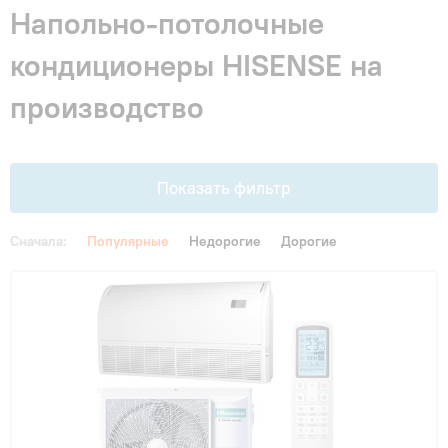
Гарантия и сервис
Напольно-потолочные
кондиционеры HISENSE на
Монтаж
производство
Контакты
Показать фильтр
Акции
Сначала:
Популярные
Недорогие
Дорогие
Цена
От
До
Функции