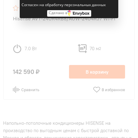
Согласен на обработку персональных данных
4,7
7
Сделано в
Hisense AVT-24UR4RB8/AUW-24U4RJ7 WI-FI
7.0 Вт
70 м
2
142 590 ₽
В корзину
Сравнить
В избранное
Напольно-потолочные кондиционеры HISENSE на
производство по выгодным ценам с быстрой доставкой по
Москве и области, технические характеристики , отзывы и