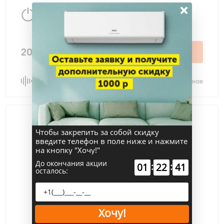
×
9.5 Вт
100 м
2
202 690 ₽
В корзину
Сравнить
В избранное
Чтобы закрепить за собой скидку
введите телефон в поле ниже и нажмите
на кнопку "Хочу!"
До окончания акции
:
:
01
22
41
осталось:
Хочу!