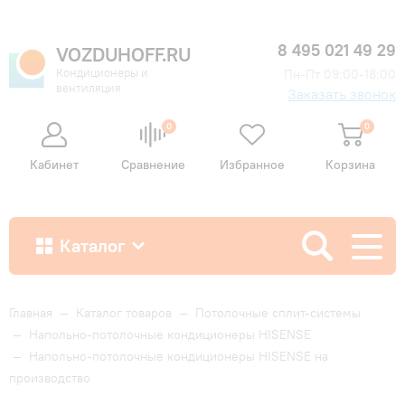
8 495 021 49 29
VOZDUHOFF.RU
Кондиционеры и
Пн-Пт 09:00-18:00
вентиляция
Заказать звонок
0
0
Кабинет
Сравнение
Избранное
Корзина
Каталог
Как купить
Главная
—
Каталог товаров
—
Потолочные сплит-системы
—
Напольно-потолочные кондиционеры HISENSE
—
Напольно-потолочные кондиционеры HISENSE на
Доставка и оплата
производство