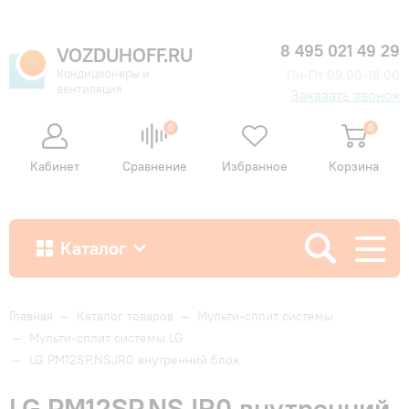
8 495 021 49 29
VOZDUHOFF.RU
Кондиционеры и
Пн-Пт 09:00-18:00
вентиляция
Заказать звонок
0
0
Кабинет
Сравнение
Избранное
Корзина
Каталог
Как купить
Главная
—
Каталог товаров
—
Мульти-сплит системы
—
Мульти-сплит системы LG
—
LG PM12SP.NSJR0 внутренний блок
Доставка и оплата
LG PM12SP.NSJR0 внутренний