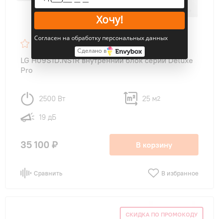
Хочу!
Согласен на обработку персональных данных
Сделано в
LG H09S1D.NS1R внутренний блок серии Deluxe
Pro
2500 Вт
25 м
2
19 дБ
35 100 ₽
В корзину
Сравнить
В избранное
СКИДКА ПО ПРОМОКОДУ