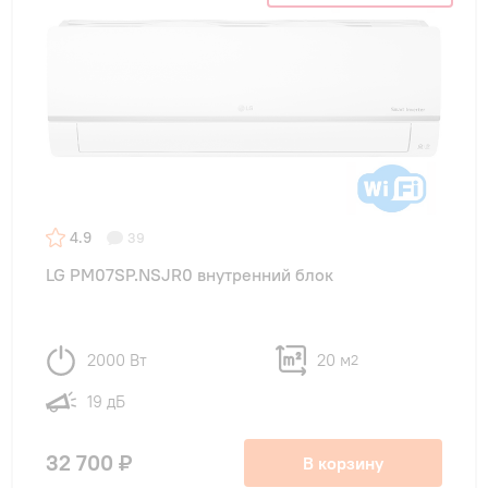
4.9
39
LG PM07SP.NSJR0 внутренний блок
2000 Вт
20 м
2
19 дБ
32 700 ₽
В корзину