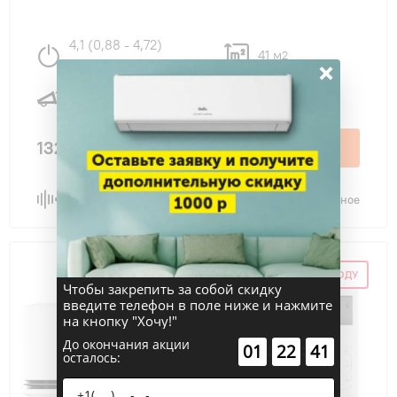
4,1 (0,88 - 4,72)
41 м
2
×
Вт
45 дБ
132 200 ₽
В корзину
Сравнить
В избранное
СКИДКА ПО ПРОМОКОДУ
Чтобы закрепить за собой скидку
введите телефон в поле ниже и нажмите
на кнопку "Хочу!"
До окончания акции
:
:
01
22
40
осталось: