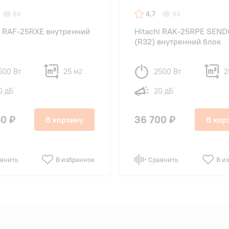
4,7
88
93
i RAF-25RXE внутренний
Hitachi RAK-25RPE SEND
(R32) внутренний блок
500 Вт
25 м
2500 Вт
2
2
0 дБ
20 дБ
0 ₽
36 700 ₽
В корзину
В кор
внить
В избранное
Сравнить
В и