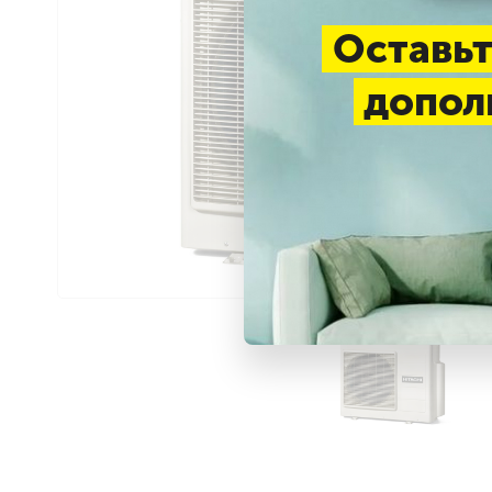
Оставьт
допол