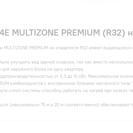
P4E MULTIZONE PREMIUM (R32) 
и MULTIZONE PREMIUM на хладагенте R32 имеют выдающуюся 
льно улучшить вид зданий снаружи, так как вместо нескольких
 для наружного блока на одну квартиру.
опроизводительностью от 3,3 до 10 кВт, Максимальное количе
IUM комбинируются с внутренними блоками настенного типа:
льти-сплит-системы способны работать на нагрев при низких т
от (максимально 75 м и 20 м соответственно) обеспечивают 