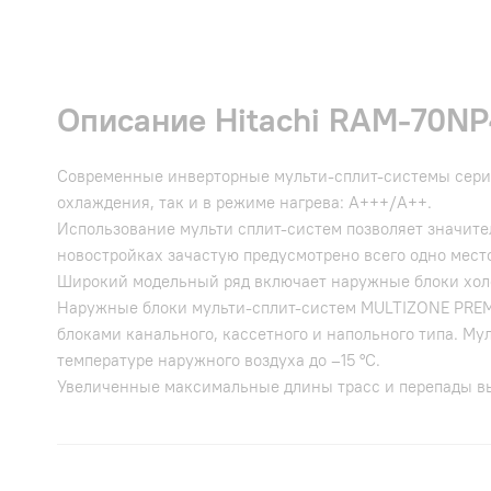
Описание Hitachi RAM-70N
Современные инверторные мульти-сплит-системы сери
охлаждения, так и в режиме нагрева: А+++/A++.
Использование мульти сплит-систем позволяет значите
новостройках зачастую предусмотрено всего одно место
Широкий модельный ряд включает наружные блоки холод
Наружные блоки мульти-сплит-систем MULTIZONE PREM
блоками канального, кассетного и напольного типа. Му
температуре наружного воздуха до –15 °C.
Увеличенные максимальные длины трасс и перепады выс