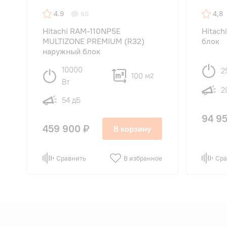
4.9
4,8
60
Hitachi RAM-110NP5E
Hitach
MULTIZONE PREMIUM (R32)
блок
наружный блок
10000
2
100 м
2
Вт
2
54 дБ
94 95
459 900 ₽
В корзину
Сравнить
В избранное
Сра