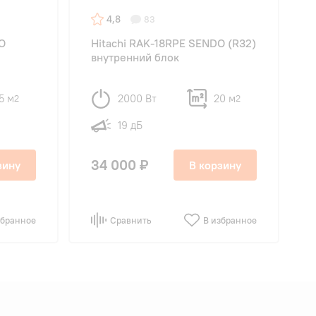
4,8
83
O
Hitachi RAK-18RPE SENDO (R32)
внутренний блок
5 м
2000 Вт
20 м
2
2
19 дБ
34 000 ₽
зину
В корзину
збранное
Сравнить
В избранное