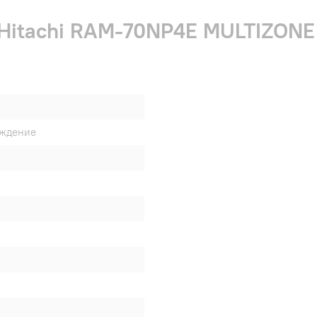
 Hitachi RAM-70NP4E MULTIZON
аждение