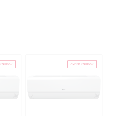
 КЭШБЭК
СУПЕР КЭШБЭК