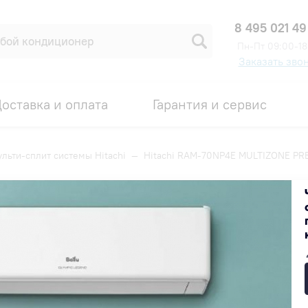
8 495 021 49
Пн-Пт 09:00-18
Заказать зво
оставка и оплата
Гарантия и сервис
льти-сплит системы Hitachi
—
Hitachi RAM-70NP4E MULTIZONE PR
ZONE PREMIUM (R32) наружный 
Код товара: 00001501
СУПЕР КЭШБЭК
309 900 ₽
В наличии на складе