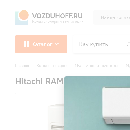
VOZDUHOFF.RU
Кондиционеры и вентиляция
Каталог
Как купить
Д
Главная
—
Каталог товаров
—
Мульти-сплит системы
—
Му
Hitachi RAM-70NP4E MULTI