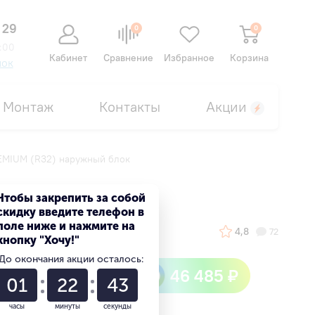
 29
0
0
:00
Кабинет
Сравнение
Избранное
Корзина
нок
Монтаж
Контакты
Акции
EMIUM (R32) наружный блок
блок
Чтобы закрепить за собой
скидку введите телефон в
поле ниже и нажмите на
4,8
72
кнопку "Хочу!"
До окончания акции осталось:
Быстрый кешбек
46 485 ₽
01
22
42
от сбер спасибо
часы
минуты
секунды