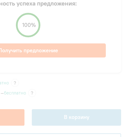
ность успеха предложения:
100%
Получить предложение
атно
?
 —
бесплатно
?
В корзину