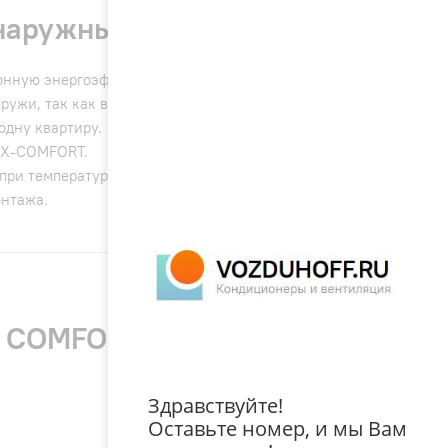
наружный блок
нную энергоэффективность как в режиме охлаждения,
аружи, так как вместо нескольких наружных блоков
одну квартиру.
 X-COMFORT.
ри температуре наружного воздуха до –15 °C.
онтажа.
E COMFORT (R32) наружный
Здравствуйте!
Оставьте номер, и мы Вам