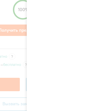
100%
Получить предложение
атно
?
 —
бесплатно
?
В корзину
Вызвать замерщика