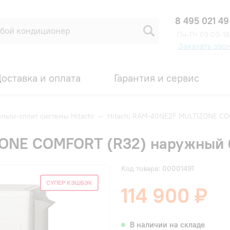
8 495 021 49
Пн-Пт 09:00-18
Заказать зво
оставка и оплата
Гарантия и сервис
льти-сплит системы Hitachi
—
Hitachi RAM-40NE2F MULTIZONE CO
ZONE COMFORT (R32) наружный 
Код товара: 00001491
СУПЕР КЭШБЭК
114 900 ₽
В наличии на складе