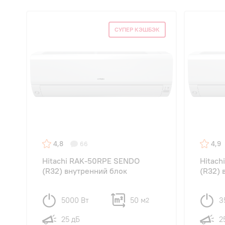
СУПЕР КЭШБЭК
4,8
4,9
66
Hitachi RAK-50RPE SENDO
Hitach
(R32) внутренний блок
(R32) 
5000 Вт
50 м
3
2
25 дБ
2