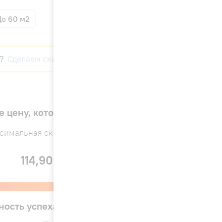
До 60 м2
?
Сделаем скидку!
е цену, которая вас устроит
симальная скидка — до 15%
114,900 ₽
ность успеха предложения: