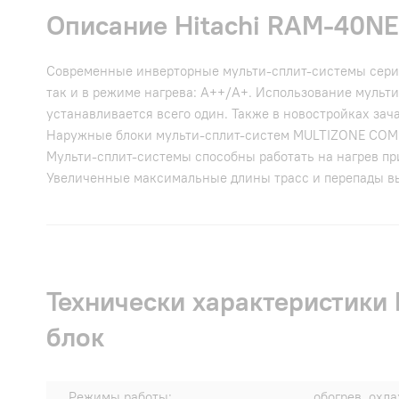
Описание Hitachi RAM-40N
Современные инверторные мульти-сплит-системы сери
так и в режиме нагрева: А++/A+. Использование мульт
устанавливается всего один. Также в новостройках зач
Наружные блоки мульти-сплит-систем MULTIZONE COM
Мульти-сплит-системы способны работать на нагрев при
Увеличенные максимальные длины трасс и перепады выс
Технически характеристик
блок
Режимы работы:
обогрев, охл