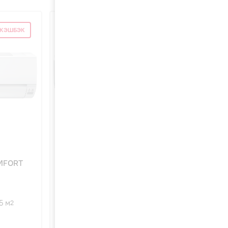
 КЭШБЭК
СУПЕР КЭШБЭК
4,7
93
OMFORT
Hitachi RAK-25RPE SENDO
(R32) внутренний блок
5 м
2500 Вт
25 м
2
2
20 дБ