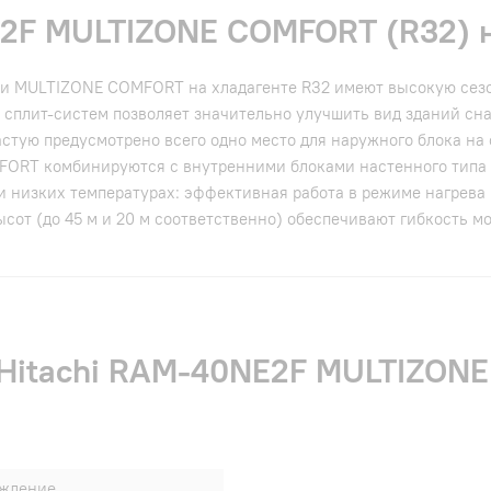
E2F MULTIZONE COMFORT (R32) 
и MULTIZONE COMFORT на хладагенте R32 имеют высокую сезо
и сплит-систем позволяет значительно улучшить вид зданий сн
астую предусмотрено всего одно место для наружного блока на 
FORT комбинируются с внутренними блоками настенного типа
 низких температурах: эффективная работа в режиме нагрева п
от (до 45 м и 20 м соответственно) обеспечивают гибкость м
и Hitachi RAM-40NE2F MULTIZON
аждение