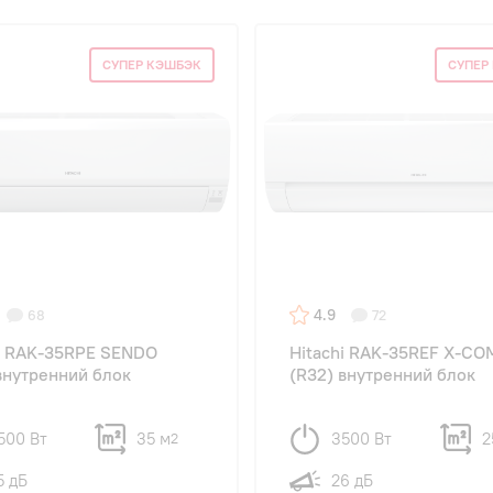
СУПЕР КЭШБЭК
СУПЕР
4.9
68
72
i RAK-35RPE SENDO
Hitachi RAK-35REF X-C
внутренний блок
(R32) внутренний блок
500 Вт
35 м
3500 Вт
2
2
5 дБ
26 дБ