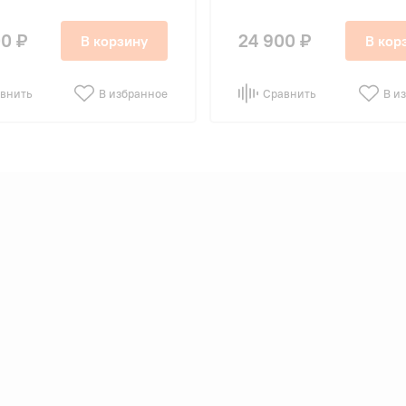
0 ₽
24 900 ₽
В корзину
В кор
внить
В избранное
Сравнить
В и