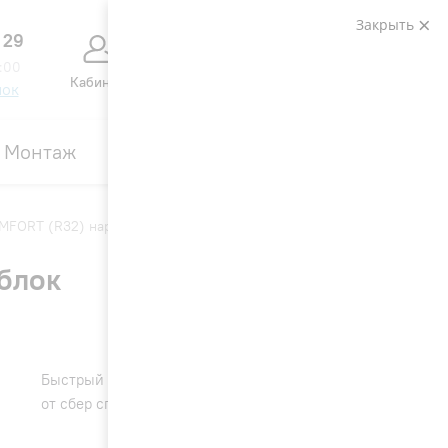
Закрыть
 29
0
0
:00
Кабинет
Сравнение
Избранное
Корзина
нок
Монтаж
Контакты
Акции
MFORT (R32) наружный блок
блок
4.9
58
Быстрый кешбек
17 235 ₽
от сбер спасибо