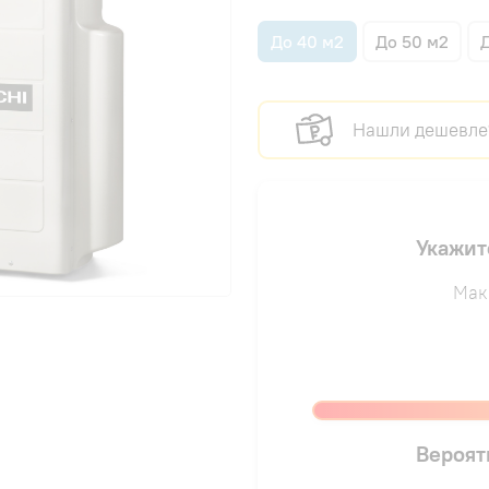
До 40 м2
До 50 м2
Нашли дешевле
Укажит
Мак
Вероят