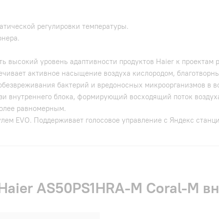
атической регулировки температуры.
онера.
ть высокий уровень адаптивности продуктов Haier к проектам 
печивает активное насыщение воздуха кислородом, благотворны
обезвреживания бактерий и вредоносных микроорганизмов в в
 внутреннего блока, формирующий восходящий поток воздуха, 
более равномерным.
улем EVO. Поддерживает голосовое управление с Яндекс станц
 Haier AS50PS1HRA-M Coral-M в