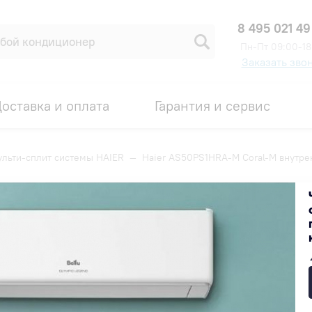
8 495 021 49
Пн-Пт 09:00-18
Заказать зво
оставка и оплата
Гарантия и сервис
льти-сплит системы HAIER
—
Haier AS50PS1HRA-M Coral-M внутре
M внутренний блок
Код товара: 00006339
ПРОМОКОД HAIER25
29 800 ₽
Получить скидку