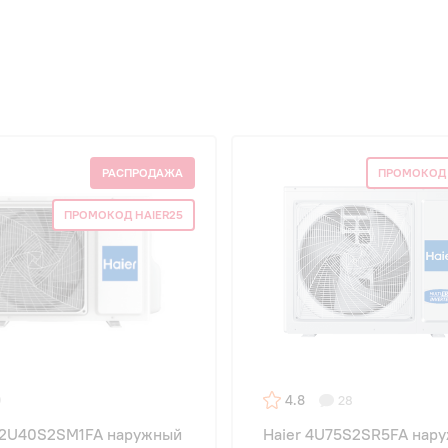
РАСПРОДАЖА
ПРОМОКОД 
ПРОМОКОД HAIER25
4.8
28
 2U40S2SM1FA наружный
Haier 4U75S2SR5FA нар