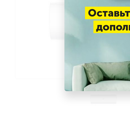
Оставьт
допол