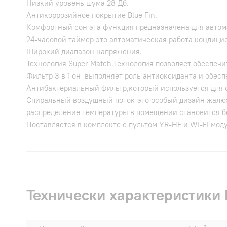
Низкий уровень шума 28 Дб.
Антикоррозийное покрытие Blue Fin.
Комфортный сон эта функция предназначена для автом
24-часовой таймер это автоматическая работа кондици
Широкий диапазон напряжения.
Технология Super Match.Технология позволяет обеспечи
Фильтр 3 в 1 он выполняет роль антиоксиданта и обес
Антибактериальный фильтр,который используется для 
Спиральный воздушный поток-это особый дизайн жалюзи
распределение температуры в помещении становится 
Поставляется в комплекте с пультом YR-HE и WI-FI мод
Технически характеристики