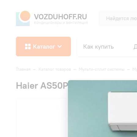
VOZDUHOFF.RU
Кондиционеры и вентиляция
Каталог
Как купить
Д
Главная
—
Каталог товаров
—
Мульти-сплит системы
—
Му
Haier AS50PS1HRA-M Coral-