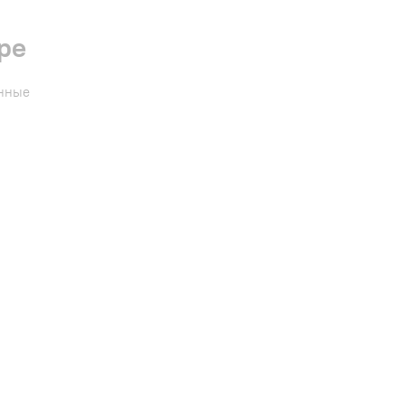
ре
енные