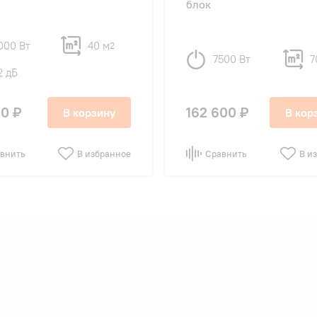
блок
000 Вт
40 м
2
7500 Вт
7
2 дБ
0 ₽
162 600 ₽
В корзину
В кор
внить
В избранное
Сравнить
В и