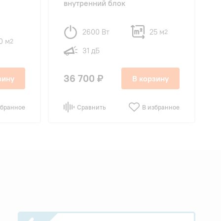
внутренний блок
2600 Вт
25 м
2
0 м
2
31 дБ
36 700 ₽
зину
В корзину
збранное
Сравнить
В избранное