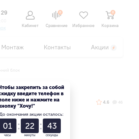
 29
0
0
:00
Кабинет
Сравнение
Избранное
Корзина
нок
Монтаж
Контакты
Акции
нний блок
Чтобы закрепить за собой
скидку введите телефон в
поле ниже и нажмите на
4.6
46
кнопку "Хочу!"
До окончания акции осталось:
01
22
42
часы
минуты
секунды