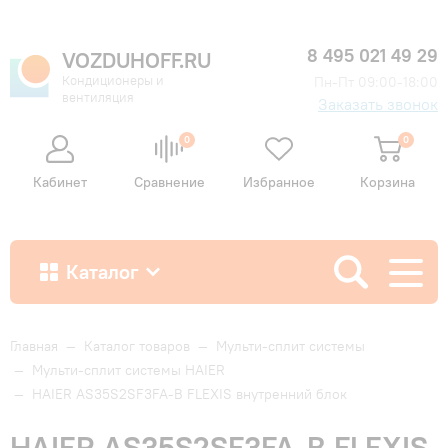
8 495 021 49 29
VOZDUHOFF.RU
Кондиционеры и
Пн-Пт 09:00-18:00
вентиляция
Заказать звонок
0
0
Кабинет
Сравнение
Избранное
Корзина
Каталог
Как купить
Главная
—
Каталог товаров
—
Мульти-сплит системы
—
Мульти-сплит системы HAIER
—
HAIER AS35S2SF3FA-B FLEXIS внутренний блок
Доставка и оплата
HAIER AS35S2SF3FA-B FLEXIS