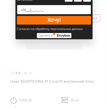
ПРОМОКОД HAIER25
Хочу!
Согласен на обработку персональных данных
Сделано в
4.9
49
Haier AS20PS1HRA-M Coral-M внутренний блок
2300 Вт
20 м
2