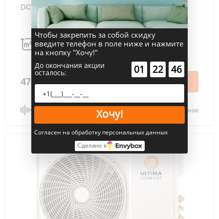
DC EU Inverter
Чтобы закрепить за собой скидку
введите телефон в поле ниже и нажмите
50 м
55 дБ
2
на кнопку "Хочу!"
До окончания акции
:
:
01
22
46
осталось:
47 000 ₽
В корзину
Сравнить
В избранное
Хочу!
Согласен на обработку персональных данных
Сделано в