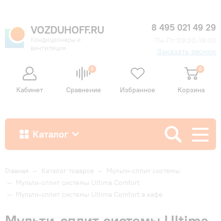
8 495 021 49 29
VOZDUHOFF.RU
Кондиционеры и
Пн-Пт 09:00-18:00
вентиляция
Заказать звонок
0
0
Кабинет
Сравнение
Избранное
Корзина
Каталог
Как купить
Главная
—
Каталог товаров
—
Мульти-сплит системы
—
Мульти-сплит системы Ultima Comfort
—
Мульти-сплит системы Ultima Comfort в кафе
Доставка и оплата
Мульти-сплит системы Ultima