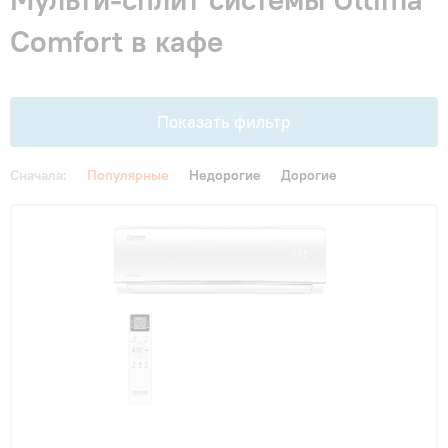
Гарантия и сервис
Comfort в кафе
Монтаж
Показать фильтр
Контакты
Сначала:
Популярные
Недорогие
Дорогие
Акции
Цена
От
До
Тип внутреннего блока
настенные
(5)