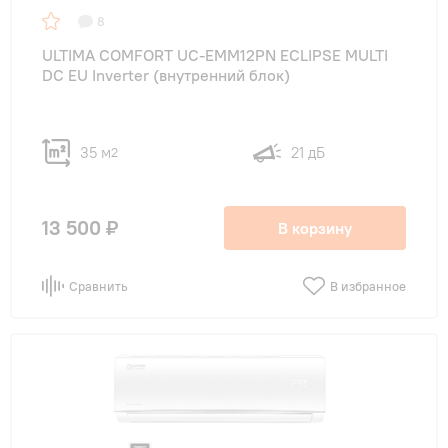
8
Обслуживаемая площадь
ULTIMA COMFORT UC-EMM12PN ECLIPSE MULTI
DC EU Inverter (внутренний блок)
25
(1)
35
(1)
35 м
21 дБ
2
40
(1)
50
(1)
13 500 ₽
В корзину
70
(1)
Сравнить
В избранное
Количество комнат
2
(2)
3
(1)