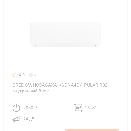
4.9
49
GREE GWH09AGAXA-K6DNA4C/I PULAR R32
внутренний блок
2650 Вт
26 м
2
24 дБ