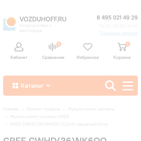
8 495 021 49 29
VOZDUHOFF.RU
Кондиционеры и
Пн-Пт 09:00-18:00
вентиляция
Заказать звонок
0
0
Кабинет
Сравнение
Избранное
Корзина
Каталог
Как купить
Главная
—
Каталог товаров
—
Мульти-сплит системы
—
Мульти-сплит системы GREE
—
GREE GWHD(36)NK6OO (LCLH) наружный блок
Доставка и оплата
GREE GWHD(36)NK6OO