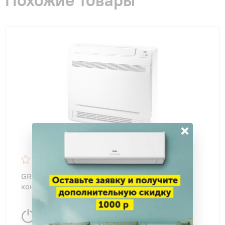
×
GREE GEH18AA-K6DNA1E/I внутренний блок
консольного типа R32
5200 Вт
50 м
2