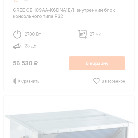
GREE GEH09AA-K6DNA1E/I внутренний блок
консольного типа R32
2700 Вт
27 м
2
23 дБ
56 530 ₽
В корзину
Сравнить
В избранное