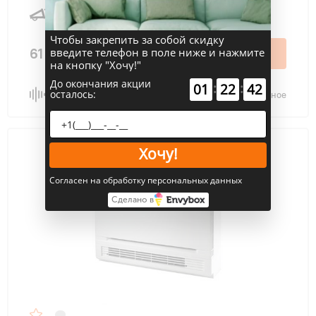
31 дБ
Чтобы закрепить за собой скидку
61 250 ₽
введите телефон в поле ниже и нажмите
В корзину
на кнопку "Хочу!"
До окончания акции
:
:
01
22
41
осталось:
Сравнить
В избранное
Хочу!
Согласен на обработку персональных данных
Сделано в