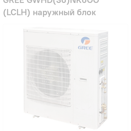
Гарантия и сервис
(LCLH) наружный блок
Монтаж
Контакты
Акции