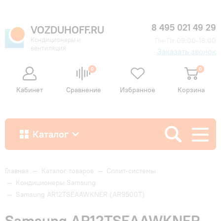
8 495 021 49 29
VOZDUHOFF.RU
Кондиционеры и
Пн-Пт 09:00-18:00
вентиляция
Заказать звонок
0
0
Кабинет
Сравнение
Избранное
Корзина
Каталог
Как купить
Главная
—
Каталог товаров
—
Сплит-системы
—
Кондиционеры Samsung
—
Samsung AR12TSEAAWKNER (AR9500T)
Доставка и оплата
Samsung AR12TSEAAWKNER