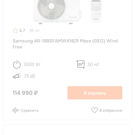
4.7
43
Samsung AR-18BSFAMWKNER Mass (GEO) Wind
Free
5300 Вт
50 м
2
25 дБ
114 990 ₽
В корзину
Сравнить
В избранное