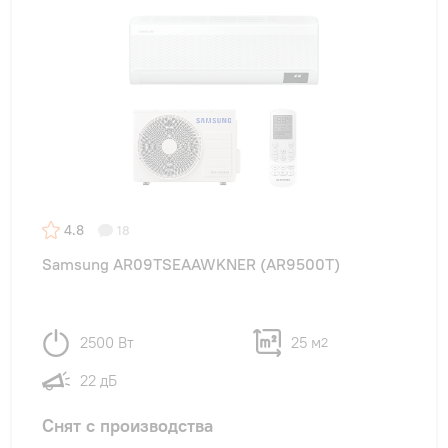
4.8
18
Samsung AR09TSEAAWKNER (AR9500T)
2500 Вт
25 м
2
22 дБ
Снят с производства