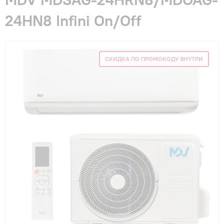
Гарантия и сервис
24HN8 Infini On/Off
Монтаж
СКИДКА ПО ПРОМОКОДУ ВНУТРИ
Контакты
Акции