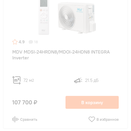
4.9
18
MDV MDSI-24HRDN8/MDOI-24HDN8 INTEGRA
Inverter
72 м
21.5 дБ
2
107 700 ₽
В корзину
Сравнить
В избранное