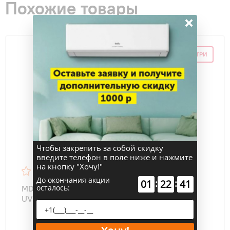
Похожие товары
×
СКИДКА ПО ПРОМОКОДУ ВНУТРИ
Чтобы закрепить за собой скидку
введите телефон в поле ниже и нажмите
на кнопку "Хочу!"
32
До окончания акции
:
:
01
22
41
осталось:
MDV MDSAL-09HRFN8/MDOAG-09HFN8 INFINI
UVpro DC-Inverter WF