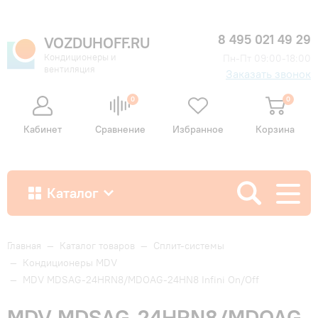
8 495 021 49 29
VOZDUHOFF.RU
Кондиционеры и
Пн-Пт 09:00-18:00
вентиляция
Заказать звонок
0
0
Кабинет
Сравнение
Избранное
Корзина
Каталог
Как купить
Главная
—
Каталог товаров
—
Сплит-системы
—
Кондиционеры MDV
—
MDV MDSAG-24HRN8/MDOAG-24HN8 Infini On/Off
Доставка и оплата
MDV MDSAG-24HRN8/MDOAG-