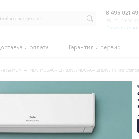
8 495 021 49
Пн-Пт 09:00-18
Заказать зво
оставка и оплата
Гарантия и сервис
онеры MDV
—
MDV MDSAG-12HRDN8/MDOAG-12HDN8 INFINI Standar
12HDN8 INFINI Standard Inver
Код товара: 00008835
ИДКА ПО ПРОМОКОДУ ВНУТРИ
56 000 ₽
В наличии на складе