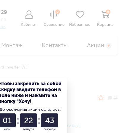
 29
0
0
:00
Кабинет
Сравнение
Избранное
Корзина
нок
Монтаж
Контакты
Акции
d Inverter WF
ter WF
Чтобы закрепить за собой
скидку введите телефон в
поле ниже и нажмите на
44
кнопку "Хочу!"
До окончания акции осталось:
01
22
42
Ваша персональная скидка
часы
минуты
секунды