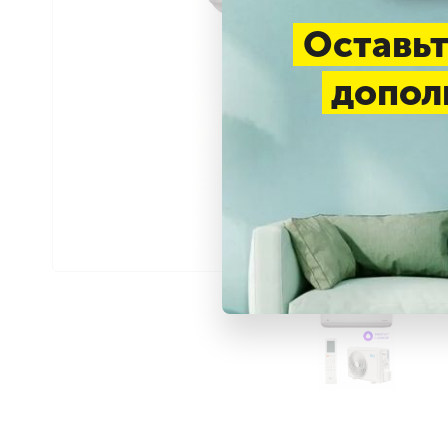
Оставьт
допол