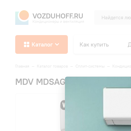
VOZDUHOFF.RU
Кондиционеры и вентиляция
Каталог
Как купить
Д
Главная
—
Каталог товаров
—
Сплит-системы
—
Кондици
MDV MDSAG-12HRDN8/MDOAG-
СК