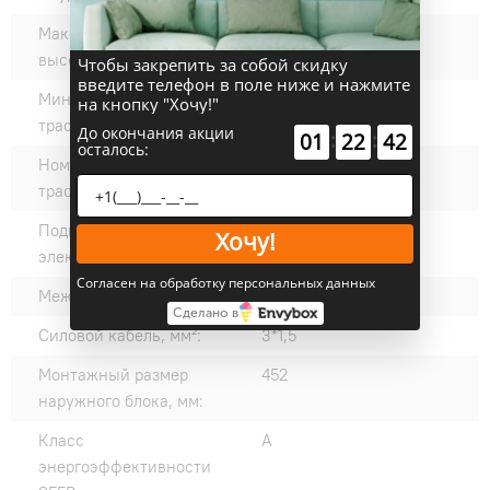
Максимальный перепад
10
высот:
Чтобы закрепить за собой скидку
введите телефон в поле ниже и нажмите
Минимальная длина
3
на кнопку "Хочу!"
трассы, м:
До окончания акции
:
:
01
22
41
осталось:
Номинальная длина
5
трассы, м:
Подключение
Внутренний блок
Хочу!
электропитания:
Согласен на обработку персональных данных
Межблочный кабель, мм²:
4*1,5
Сделано в
Силовой кабель, мм²:
3*1,5
Монтажный размер
452
наружного блока, мм:
Класс
A
энергоэффективности