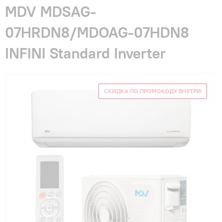
Гарантия и сервис
MDV MDSAG-
07HRDN8/MDOAG-07HDN8
Монтаж
INFINI Standard Inverter
Контакты
СКИДКА ПО ПРОМОКОДУ ВНУТРИ
Акции