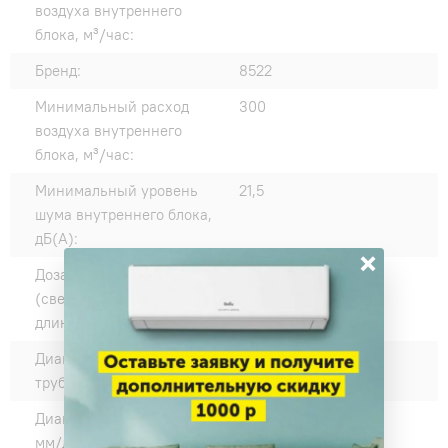
воздуха внутреннего
блока, м³/час:
Бренд:
8522
Минимальный расход
300
воздуха внутреннего
блока, м³/час:
Минимальный уровень
21,5
шума внутреннего блока,
дБ(А):
×
Дозаправка хладагента
12
(сверх номинальной
длины трассы) г/м:
Диаметр жидкостной
6,35 / 1/4"
трубы, мм/дюйм:
Диаметр газовой трубы
9,53 / 3/8"
мм/дюйм: