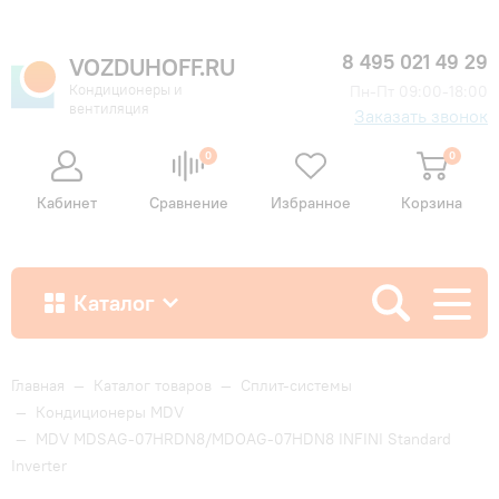
8 495 021 49 29
VOZDUHOFF.RU
Кондиционеры и
Пн-Пт 09:00-18:00
вентиляция
Заказать звонок
0
0
Кабинет
Сравнение
Избранное
Корзина
Каталог
Как купить
Главная
—
Каталог товаров
—
Сплит-системы
—
Кондиционеры MDV
—
MDV MDSAG-07HRDN8/MDOAG-07HDN8 INFINI Standard
Доставка и оплата
Inverter