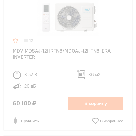
12
MDV MDSAJ-12HRFN8/MDOAJ-12HFN8 iERA
INVERTER
3.52 Вт
36 м
2
20 дБ
60 100 ₽
В корзину
Сравнить
В избранное