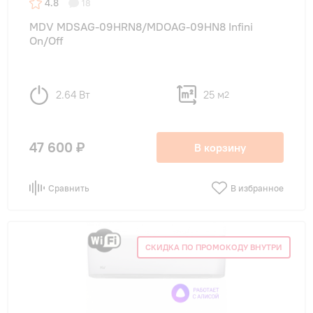
4.8
18
MDV MDSAG-09HRN8/MDOAG-09HN8 Infini
On/Off
2.64 Вт
25 м
2
47 600 ₽
В корзину
Сравнить
В избранное
СКИДКА ПО ПРОМОКОДУ ВНУТРИ