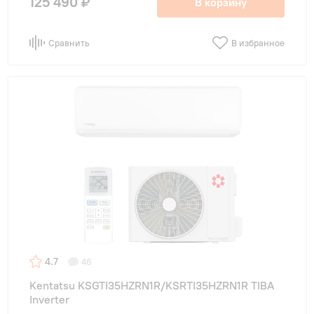
125 490 ₽
В корзину
Сравнить
В избранное
4.7
46
Kentatsu KSGTI35HZRN1R/KSRTI35HZRN1R TIBA
Inverter