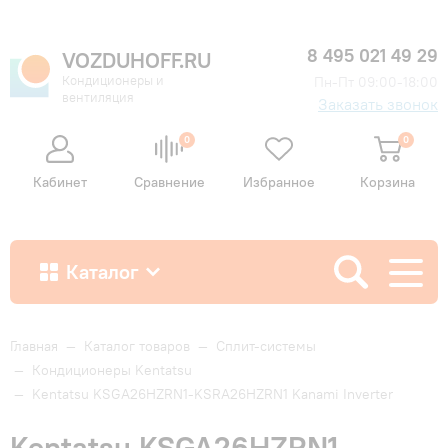
8 495 021 49 29
VOZDUHOFF.RU
Кондиционеры и
Пн-Пт 09:00-18:00
вентиляция
Заказать звонок
0
0
Кабинет
Сравнение
Избранное
Корзина
Каталог
Как купить
Главная
—
Каталог товаров
—
Сплит-системы
—
Кондиционеры Kentatsu
—
Kentatsu KSGA26HZRN1-KSRA26HZRN1 Kanami Inverter
Доставка и оплата
Kentatsu KSGA26HZRN1-