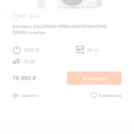
4.7
48
Kentatsu KSGOM35HZRN1/KSROM35HZRN1
OMORI Inverter
3520 Вт
30 м
2
25 дБ
79 490 ₽
В корзину
Сравнить
В избранное