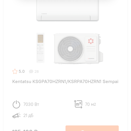
5.0
28
Kentatsu KSGPA70HZRN1/KSRPA70HZRN1 Sempai
7030 Вт
70 м
2
21 дБ