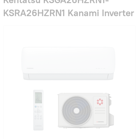
Гарантия и сервис
KSRA26HZRN1 Kanami Inverter
Монтаж
Контакты
Акции