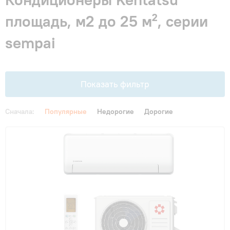
Гарантия и сервис
площадь, м2 до 25 м², серии
sempai
Монтаж
Контакты
Показать фильтр
Акции
Сначала:
Популярные
Недорогие
Дорогие
Цена
От
До
Площадь, м2