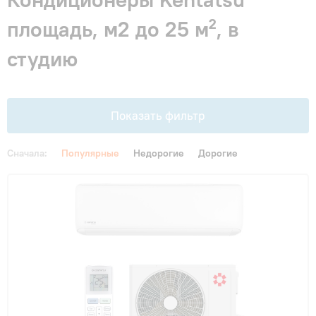
Гарантия и сервис
площадь, м2 до 25 м², в
студию
Монтаж
Контакты
Показать фильтр
Акции
Сначала:
Популярные
Недорогие
Дорогие
Цена
От
До
Площадь, м2