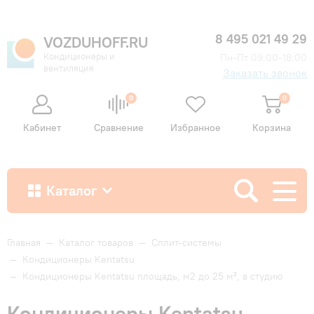
8 495 021 49 29
VOZDUHOFF.RU
Кондиционеры и
Пн-Пт 09:00-18:00
вентиляция
Заказать звонок
0
0
Кабинет
Сравнение
Избранное
Корзина
Каталог
Как купить
Главная
—
Каталог товаров
—
Сплит-системы
—
Кондиционеры Kentatsu
—
Кондиционеры Kentatsu площадь, м2 до 25 м², в студию
Доставка и оплата
Кондиционеры Kentatsu