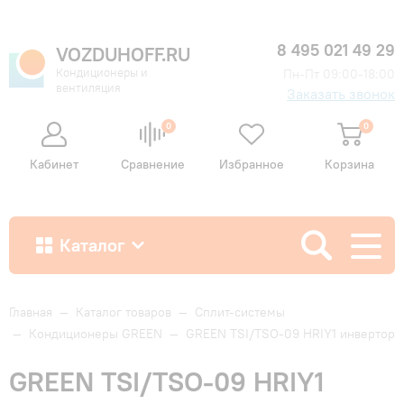
8 495 021 49 29
VOZDUHOFF.RU
Кондиционеры и
Пн-Пт 09:00-18:00
вентиляция
Заказать звонок
0
0
Кабинет
Сравнение
Избранное
Корзина
Каталог
Как купить
Главная
—
Каталог товаров
—
Сплит-системы
—
Кондиционеры GREEN
—
GREEN TSI/TSO-09 HRIY1 инвертор
Доставка и оплата
GREEN TSI/TSO-09 HRIY1