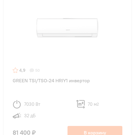
4,9
50
GREEN TSI/TSO-24 HRIY1 инвертор
7030 Вт
70 м
2
32 дБ
81 400 ₽
В корзину