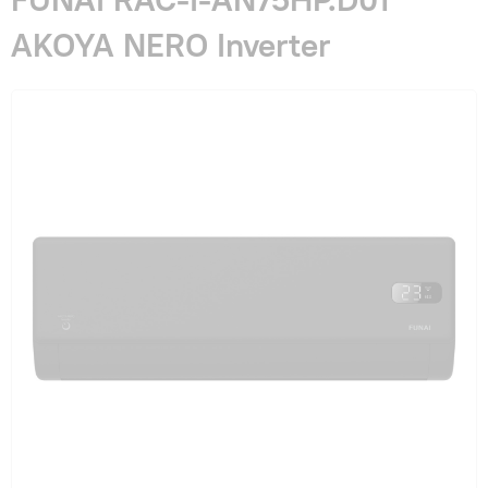
Гарантия и сервис
AKOYA NERO Inverter
Монтаж
Контакты
Акции