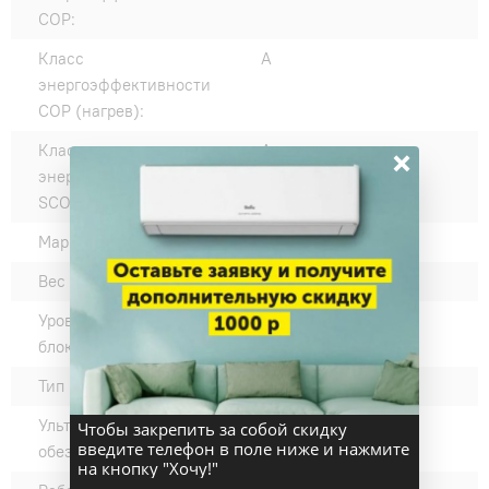
COP:
Класс
A
энергоэффективности
COP (нагрев):
×
Класс
A++
энергоэффективности
SCOP:
Марка компрессора:
GMCC
Вес внешнего блока, кг:
41
Уровень шума наружного
60
блока, дБ(А):
Тип компрессора:
Ротационный
Ультрафиолетовое
нет
Чтобы закрепить за собой скидку
введите телефон в поле ниже и нажмите
обеззараживание:
на кнопку "Хочу!"