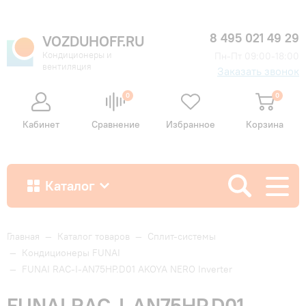
8 495 021 49 29
VOZDUHOFF.RU
Кондиционеры и
Пн-Пт 09:00-18:00
вентиляция
Заказать звонок
0
0
Кабинет
Сравнение
Избранное
Корзина
Каталог
Как купить
Главная
—
Каталог товаров
—
Сплит-системы
—
Кондиционеры FUNAI
—
FUNAI RAC-I-AN75HP.D01 AKOYA NERO Inverter
Доставка и оплата
FUNAI RAC-I-AN75HP.D01