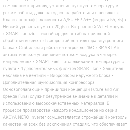
помещение к приходу, установив нужную температуру и
режим работы, даже находясь на работе или в поездке. •
Класс энергоэффективности А/EU ERP A++ (модели 55, 75) •
Низкий уровень шума от 20дБа • Встроенный Wi-Fi-модуль
• SMART Ionazier - ионайзер для антибактериальной
обработки воздуха • 5 скоростей вентилятора внутреннего
блока • Стабильная работа на нагрев до -15С • SMART Air -
автоматическое управление потоком воздуха в четырех
направлениях • SMART Feel - отслеживание температуры с
пульта • 4 дополнительных фильтра SMART Ion • Защитная
накладка на вентили • Виброопоры наружного блока •
Дополнительная шумоизоляция компрессора
Основополагающим принципом концепции Future and Air
бренда Funai служит безупречное внимание к деталям и
использованию высококачественных материалов. В
процессе производства каждого кондиционера из серии
AKOYA NERO Inverter осуществляется строжайший контроль
качества на всех без исключения стадиях, что обеспечивает