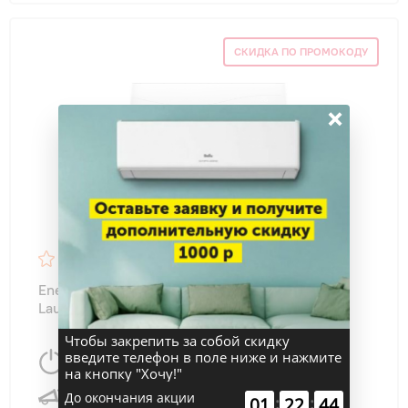
СКИДКА ПО ПРОМОКОДУ
×
4.7
36
Energolux SAS24L4-A/SAU24L4-A-WS40
Lausanne WS
Чтобы закрепить за собой скидку
введите телефон в поле ниже и нажмите
7050 Вт
70 м
2
на кнопку "Хочу!"
27 дБ
До окончания акции
:
:
01
22
43