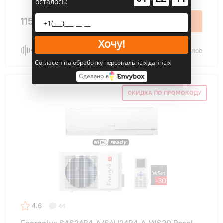
осталось:
115 800 ₽
В корзину
Хочу!
Сравнить
В избранное
Согласен на обработку персональных данных
Сделано в
СКИДКА ПО ПРОМОКОДУ
4.6
44
Energolux SAS24B4-A/SAU24B4-A-WS30 Basel