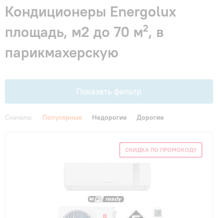
Гарантия и сервис
Кондиционеры Energolux
площадь, м2 до 70 м², в
Монтаж
парикмахерскую
Контакты
Показать фильтр
Акции
Сначала:
Популярные
Недорогие
Дорогие
Цена
СКИДКА ПО ПРОМОКОДУ
От
До
Площадь, м2