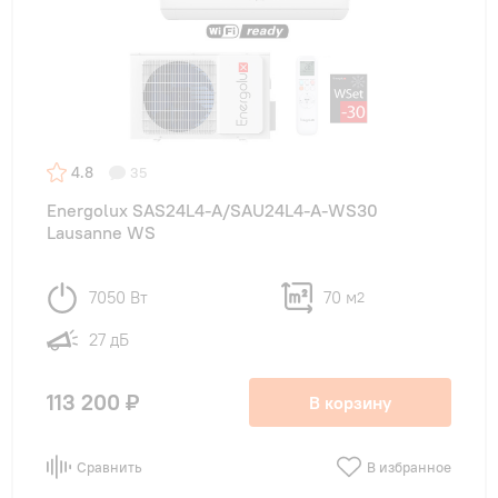
4.8
35
Energolux SAS24L4-A/SAU24L4-A-WS30
Lausanne WS
7050 Вт
70 м
2
27 дБ
113 200 ₽
В корзину
Сравнить
В избранное