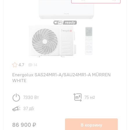
4.7
14
Energolux SAS24MR1-A/SAU24MR1-A MÜRREN
WHITE
7330 Вт
75 м
2
37 дБ
86 900 ₽
В корзину