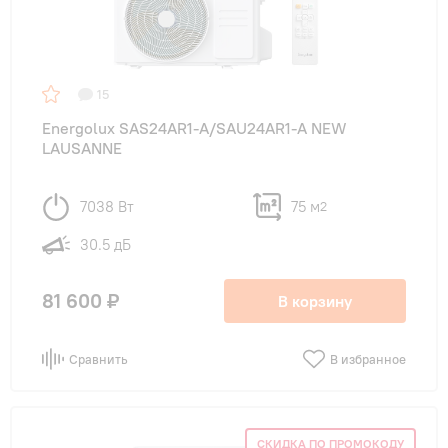
15
Energolux SAS24AR1-A/SAU24AR1-A NEW
LAUSANNE
7038 Вт
75 м
2
30.5 дБ
81 600 ₽
В корзину
Сравнить
В избранное
СКИДКА ПО ПРОМОКОДУ