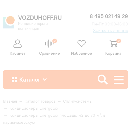
8 495 021 49 29
VOZDUHOFF.RU
Кондиционеры и
Пн-Пт 09:00-18:00
вентиляция
Заказать звонок
0
0
Кабинет
Сравнение
Избранное
Корзина
Каталог
Как купить
Главная
—
Каталог товаров
—
Сплит-системы
—
Кондиционеры Energolux
—
Кондиционеры Energolux площадь, м2 до 70 м², в
Доставка и оплата
парикмахерскую