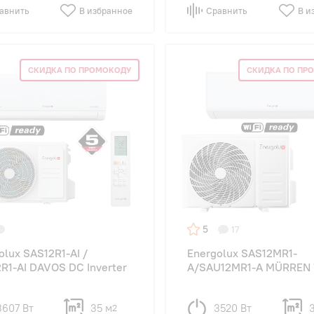
авнить
В избранное
Сравнить
В и
СКИДКА ПО ПРОМОКОДУ
СКИДКА ПО ПР
5
17
olux SAS12R1-AI /
Energolux SAS12MR1-
R1-AI DAVOS DC Inverter
A/SAU12MR1-A MÜRREN
3607 Вт
35 м
3520 Вт
2