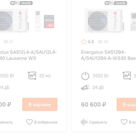
4.8
41
59
olux SAS12L4-A/SAU12L4-
Energolux SAS12B4-
40 Lausanne WS
A/SAU12B4-A-WS30 Bas
3550 Вт
35 м
3550 Вт
2
24 дБ
24 дБ
00 ₽
60 600 ₽
В корзину
В кор
авнить
В избранное
Сравнить
В и