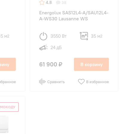
4.8
38
Energolux SAS12L4-A/SAU12L4-
A-WS30 Lausanne WS
35 м
3550 Вт
35 м
2
2
24 дБ
61 900 ₽
зину
В корзину
збранное
Сравнить
В избранное
ОМОКОДУ