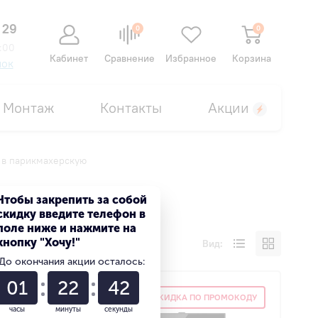
 29
0
0
:00
Кабинет
Сравнение
Избранное
Корзина
нок
Монтаж
Контакты
Акции
 в парикмахерскую
ерскую
Чтобы закрепить за собой
скидку введите телефон в
поле ниже и нажмите на
кнопку "Хочу!"
Вид:
До окончания акции осталось:
01
22
41
ОМОКОДУ
СКИДКА ПО ПРОМОКОДУ
часы
минуты
секунды