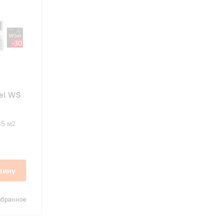
el WS
35 м
2
зину
збранное