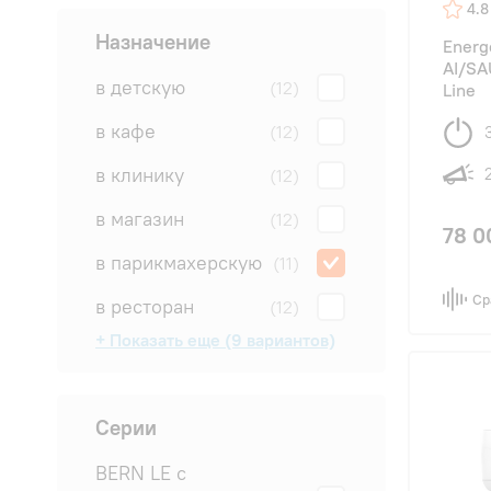
4.8
Назначение
Energ
AI/SA
в детскую
(12)
Line
в кафе
(12)
в клинику
(12)
в магазин
(12)
78 0
в парикмахерскую
(11)
Ср
в ресторан
(12)
+ Показать еще (9 вариантов)
в салон
в спальню
в студию
для квартиры
для офиса
для погреба
на дачу
на производство
на склад
(12)
(12)
(12)
(12)
(12)
(11)
(4)
(8)
(4)
Серии
BERN LE с