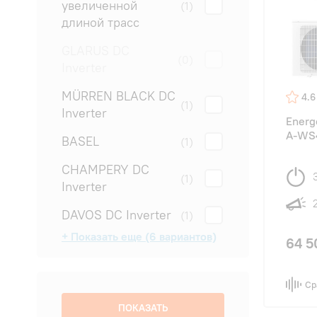
увеличенной
(1)
длиной трасс
GLARUS DC
(0)
Inverter
MÜRREN BLACK DC
4.6
(1)
Inverter
Energ
A-WS
BASEL
(1)
CHAMPERY DC
(1)
Inverter
DAVOS DC Inverter
(1)
+ Показать еще (6 вариантов)
64 5
GENEVA FULL DC
LAUSANNE
LUGANO PRO LINE
MÜRREN WHITE
NYON DC Inverter
ZURICH 5 DC
(0)
(0)
(1)
(1)
(0)
(1)
Inverter
Inverter
Ср