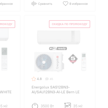
збранное
Сравнить
В избранное
ОМОКОДУ
СКИДКА ПО ПРОМОКОДУ
4.8
45
Energolux SAS12BN3-
 WHITE
AI/SAU12BN3-AI-LE Bern LE
35 м
3500 Вт
35 м
2
2