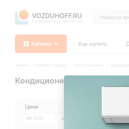
VOZDUHOFF.RU
Кондиционеры и вентиляция
Каталог
Как купить
Д
Главная
—
Каталог товаров
—
Сплит-системы
—
Кондицио
Кондиционеры Energolux пл
Сначала:
Цена
От
До