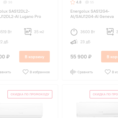
4.8
36
55
olux SAS12DL2-
Energolux SAS12G4-
U12DL2-AI Lugano Pro
AI/SAU12G4-AI Geneva
3519 Вт
35 м
3600 Вт
2
22 дБ
23 дБ
00 ₽
55 900 ₽
В корзину
В кор
авнить
В избранное
Сравнить
В и
СКИДКА ПО ПРОМОКОДУ
СКИДКА ПО ПР