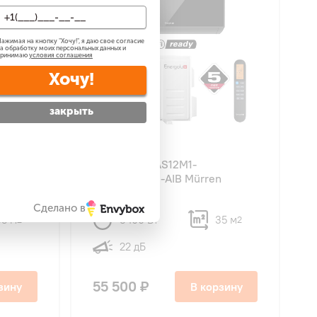
ажимая на кнопку "
Хочу!
", я даю свое согласие
а обработку моих персональных данных и
принимаю
условия соглашения
Хочу!
закрыть
4,8
33
Energolux SAS12M1-
AIB/SAU12M1-AIB Mürren
Сделано в
35 м
3400 Вт
35 м
2
2
22 дБ
55 500 ₽
зину
В корзину