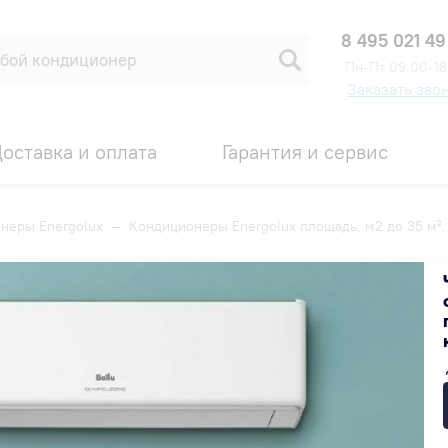
8 495 021 49
Пн-Пт 09:00-18
Заказать зво
оставка и оплата
Гарантия и сервис
неры Energolux
—
Кондиционеры Energolux площадь, м2 до 35 м²,
ощадь, м2 до 35 м², в парикмах
Популярные
Недорогие
Дорогие
СКИДКА ПО ПРОМОКОДУ
СКИДКА ПО ПР