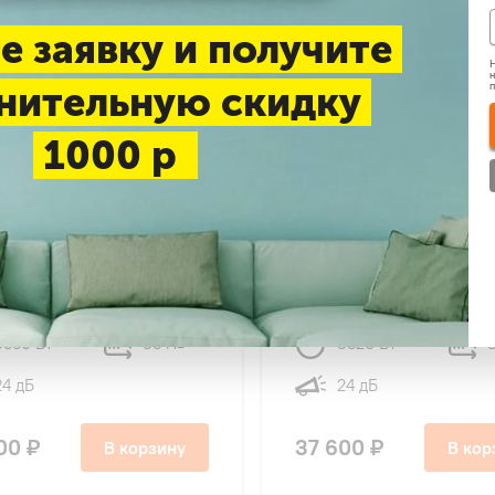
е заявку и получите
Н
н
нительную скидку
1000 р
5
58
15
olux SAS12B4-
Energolux SAS12AR1-
12B4-A Basel
A/SAU09AR1-A NEW
LAUSANNE
3550 Вт
35 м
3520 Вт
2
24 дБ
24 дБ
00 ₽
37 600 ₽
В корзину
В кор