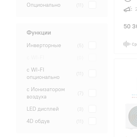
Опционально
(11)
50 3
Функции
Инверторные
Ср
(5)
с WI-FI
(0)
с WI-FI
(11)
опционально
с Ионизатором
(7)
воздуха
LED дисплей
(3)
4D обдув
(11)