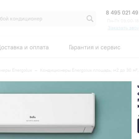
8 495 021 49
Пн-Пт 09:00-18
Заказать зво
оставка и оплата
Гарантия и сервис
неры Energolux
—
Кондиционеры Energolux площадь, м2 до 30 м²,
ощадь, м2 до 30 м², в парикмах
Популярные
Недорогие
Дорогие
СКИДКА ПО ПРОМОКОДУ