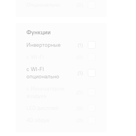
Опционально
(0)
Функции
Инверторные
(1)
с WI-FI
(0)
с WI-FI
(1)
опционально
с Ионизатором
(0)
воздуха
LED дисплей
(0)
4D обдув
(0)