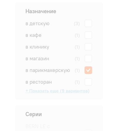
Назначение
в детскую
(3)
в кафе
(1)
в клинику
(1)
в магазин
(1)
в парикмахерскую
(1)
в ресторан
(1)
+ Показать еще (9 вариантов)
в салон
в спальню
в студию
для квартиры
для офиса
для погреба
на дачу
на производство
на склад
(0)
(0)
(3)
(3)
(3)
(3)
(3)
(1)
(1)
Серии
BERN LE с