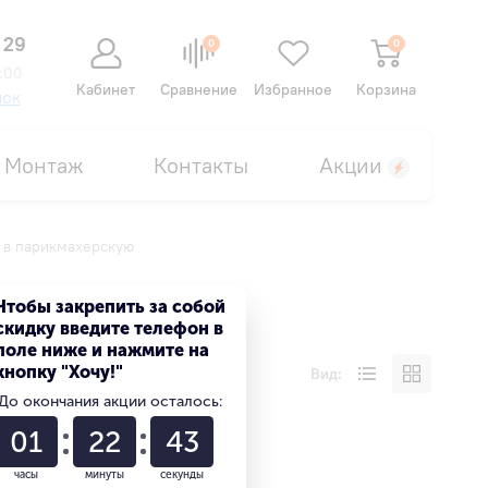
 29
0
0
:00
Кабинет
Сравнение
Избранное
Корзина
нок
Монтаж
Контакты
Акции
 в парикмахерскую
ерскую
Чтобы закрепить за собой
скидку введите телефон в
поле ниже и нажмите на
кнопку "Хочу!"
Вид:
До окончания акции осталось:
01
22
42
часы
минуты
секунды