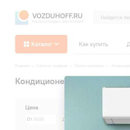
VOZDUHOFF.RU
Кондиционеры и вентиляция
Каталог
Как купить
Д
Главная
—
Каталог товаров
—
Сплит-системы
—
Кондицио
Кондиционеры Energolux пл
Сначала:
Цена
От
До