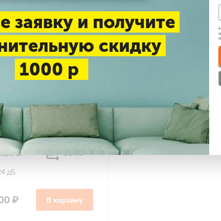
е заявку и получите
Н
н
нительную скидку
1000 р
61
olux SAS12CH1-
U12CH1-AI Champery
3220 Вт
30 м
2
24 дБ
00 ₽
В корзину