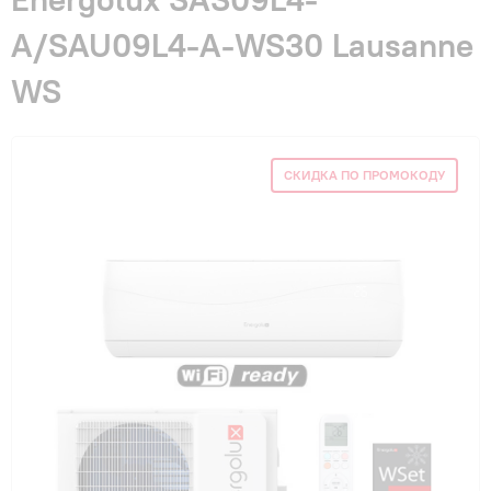
Гарантия и сервис
A/SAU09L4-A-WS30 Lausanne
WS
Монтаж
Контакты
СКИДКА ПО ПРОМОКОДУ
Акции