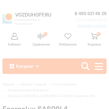
8 495 021 49 29
VOZDUHOFF.RU
Кондиционеры и
Пн-Пт 09:00-18:00
вентиляция
Заказать звонок
0
0
Кабинет
Сравнение
Избранное
Корзина
Каталог
Как купить
Главная
—
Каталог товаров
—
Сплит-системы
—
Кондиционеры Energolux
—
Energolux SAS09L4-A/SAU09L4-A-WS30 Lausanne WS
Доставка и оплата
Energolux SAS09L4-