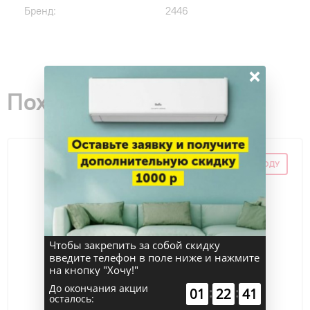
Бренд:
2446
×
Похожие товары
СКИДКА ПО ПРОМОКОДУ
Чтобы закрепить за собой скидку
введите телефон в поле ниже и нажмите
на кнопку "Хочу!"
До окончания акции
:
:
01
22
40
осталось: