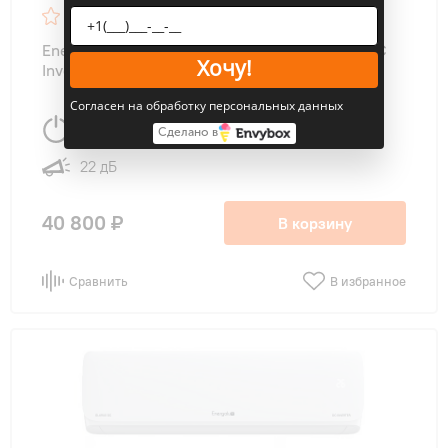
5
22
Energolux SAS12Z5-AI / SAU12Z5-AI ZURICH DC
Хочу!
Inverter
Согласен на обработку персональных данных
3550 Вт
35 м
2
Сделано в
22 дБ
40 800 ₽
В корзину
Сравнить
В избранное