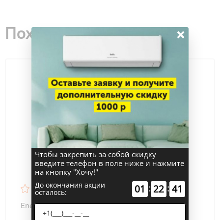
Похожие товары
×
Чтобы закрепить за собой скидку
введите телефон в поле ниже и нажмите
на кнопку "Хочу!"
До окончания акции
:
:
01
22
40
осталось:
Energolux NYON SAS24IL1-AI/SAU24IL1-AI