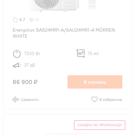
4.7
14
Energolux SAS24MR1-A/SAU24MR1-A MÜRREN
WHITE
7330 Вт
75 м
2
37 дБ
86 900 ₽
В корзину
Сравнить
В избранное
СКИДКА ПО ПРОМОКОДУ