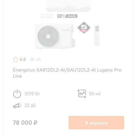
4.8
36
Energolux SAS12DL2-AI/SAU12DL2-AI Lugano Pro
Line
3519 Вт
35 м
2
22 дБ
78 000 ₽
В корзину