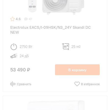
4.6
47
Electrolux EACS/I-09HSK/N3_24Y Skandi DC
NEW
2750 Вт
25 м
2
24 дБ
53 490 ₽
В корзину
Сравнить
В избранное