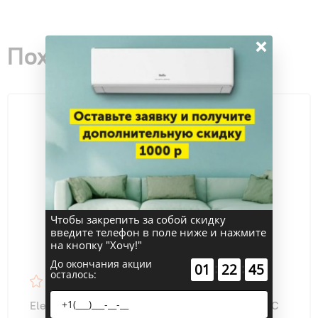
×
Похожие товары
Чтобы закрепить за собой скидку
введите телефон в поле ниже и нажмите
на кнопку "Хочу!"
До окончания акции
:
:
01
22
44
осталось:
4.9
36
Electrolux EACS/I-24HAV/N8_22Y Avalanche DC