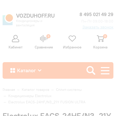
8 495 021 49 29
VOZDUHOFF.RU
Кондиционеры и
Пн-Пт 09:00-18:00
вентиляция
Заказать звонок
0
0
Кабинет
Сравнение
Избранное
Корзина
Каталог
Как купить
Главная
—
Каталог товаров
—
Сплит-системы
—
Кондиционеры Electrolux
—
Electrolux EACS-24HF/N3_21Y FUSION ULTRA
Доставка и оплата
Electrolux EACS-24HF/N3_21Y