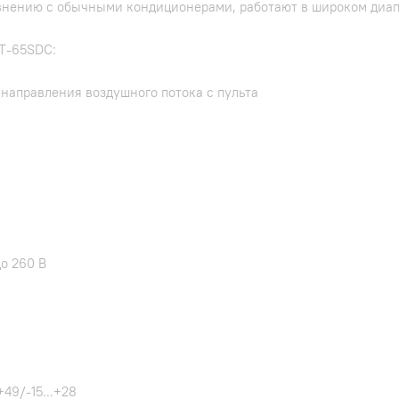
внению с обычными кондиционерами, работают в широком диап
СТ-65SDC:
направления воздушного потока с пульта
о 260 В
+49/-15...+28