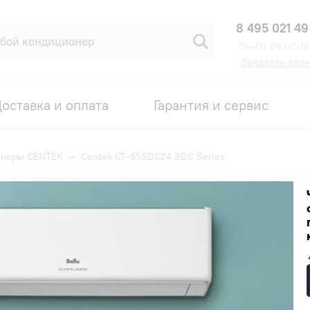
8 495 021 49
Пн-Пт 09:00-18
Заказать зво
оставка и оплата
Гарантия и сервис
онеры CENTEK
—
Centek CT-65SDC24 SDC Series
ies
Код товара: 00007637
87 900 ₽
В наличии на складе