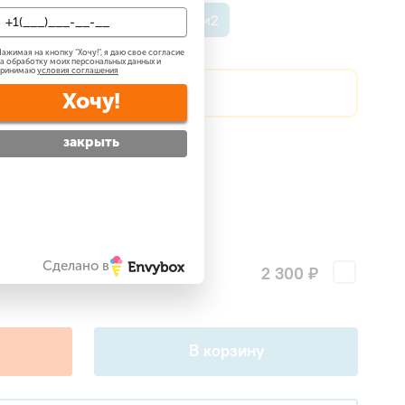
о 36 м2
До 54 м2
До 72 м2
ажимая на кнопку "
Хочу!
", я даю свое согласие
а обработку моих персональных данных и
принимаю
условия соглашения
?
Сделаем скидку!
Хочу!
закрыть
атно
?
 —
бесплатно
?
ги
Сделано в
2 300 ₽
поры для наружного блока
В корзину