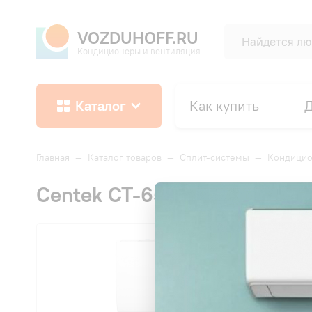
VOZDUHOFF.RU
Кондиционеры и вентиляция
Каталог
Как купить
Д
Главная
—
Каталог товаров
—
Сплит-системы
—
Кондици
Centek CT-65SDC24 SDC Ser