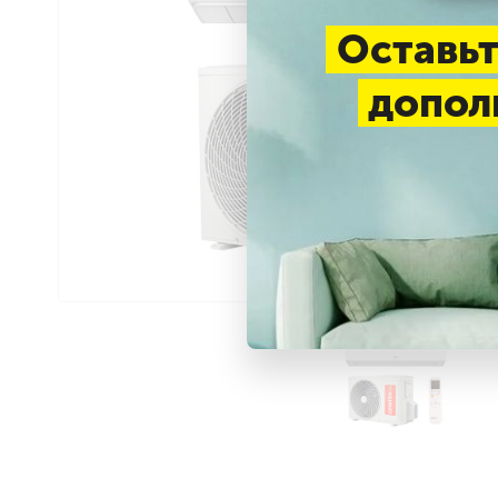
Оставьт
допол