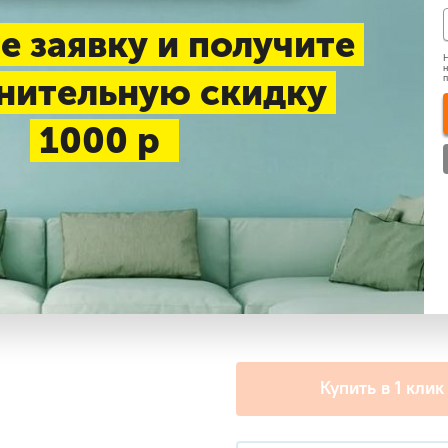
До 21 м2
До 27 м2
Д
е заявку и получите
Н
н
нительную скидку
Нашли дешевле
1000 р
Доставка 1-3 дня —
беспл
Самовывоз в будние дни
Дополнительные услу
+ PROFcool VS-2G55 виброо
Купить в 1 клик