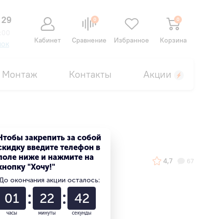
 29
0
0
:00
Кабинет
Сравнение
Избранное
Корзина
нок
Монтаж
Контакты
Акции
Чтобы закрепить за собой
скидку введите телефон в
поле ниже и нажмите на
4,7
67
кнопку "Хочу!"
До окончания акции осталось:
01
22
42
часы
минуты
секунды