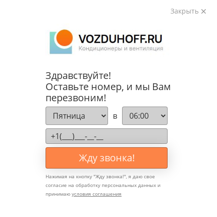
Закрыть
8 495 021 49 29
VOZDUHOFF.RU
Кондиционеры и
Пн-Пт 09:00-18:00
вентиляция
Заказать звонок
0
0
Здравствуйте!
Оставьте номер, и мы Вам
Кабинет
Сравнение
Избранное
Корзина
перезвоним!
в
Каталог
Жду звонка!
Как купить
Главная
—
Каталог товаров
—
Сплит-системы
Нажимая на кнопку "
Жду звонка!
", я даю свое
—
Кондиционеры Tosot
—
TOSOT T24H-SCW Clivia
согласие на обработку персональных данных и
Доставка и оплата
принимаю
условия соглашения
TOSOT T24H-SCW Clivia