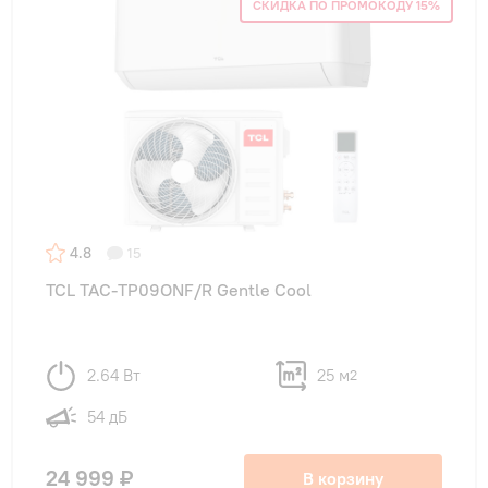
СКИДКА ПО ПРОМОКОДУ 15%
4.8
15
TCL TAC-TP09ONF/R Gentle Cool
2.64 Вт
25 м
2
54 дБ
24 999 ₽
В корзину