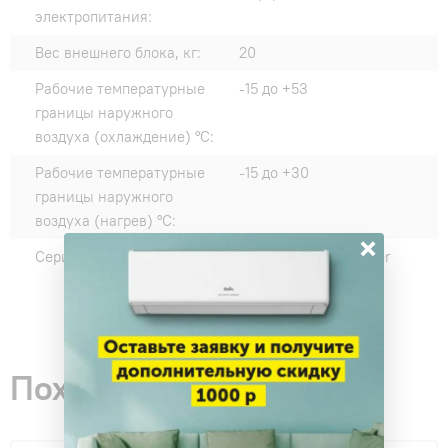
электропитания:
Вес внешнего блока, кг:
20
Рабочие температурные
-15 до +53
границы наружного
воздуха (охлаждение) °C:
Рабочие температурные
-15 до +30
границы наружного
воздуха (нагрев) °C:
×
Серии:
BreezeIN PRO Inverter
Похожие товары