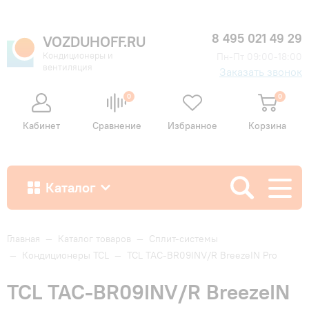
8 495 021 49 29
VOZDUHOFF.RU
Кондиционеры и
Пн-Пт 09:00-18:00
вентиляция
Заказать звонок
0
0
Кабинет
Сравнение
Избранное
Корзина
Каталог
Как купить
Главная
—
Каталог товаров
—
Сплит-системы
—
Кондиционеры TCL
—
TCL TAC-BR09INV/R BreezeIN Pro
Доставка и оплата
TCL TAC-BR09INV/R BreezeIN