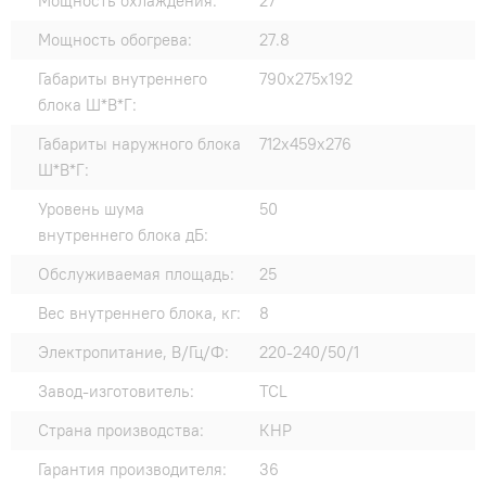
Мощность охлаждения:
27
Мощность обогрева:
27.8
Габариты внутреннего
790х275х192
блока Ш*В*Г:
Габариты наружного блока
712х459х276
Ш*В*Г:
Уровень шума
50
внутреннего блока дБ:
Обслуживаемая площадь:
25
Вес внутреннего блока, кг:
8
Электропитание, В/Гц/Ф:
220-240/50/1
Завод-изготовитель:
TCL
Страна производства:
КНР
Гарантия производителя:
36