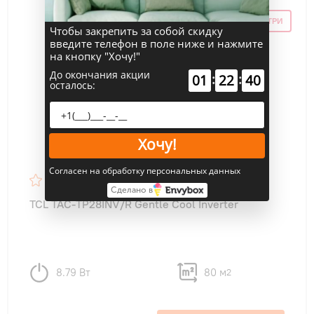
СКИДКА ПО ПРОМОКОДУ ВНУТРИ
Чтобы закрепить за собой скидку
введите телефон в поле ниже и нажмите
на кнопку "Хочу!"
До окончания акции
:
:
01
22
40
осталось:
Хочу!
Согласен на обработку персональных данных
Сделано в
TCL TAC-TP28INV/R Gentle Cool Inverter
8.79 Вт
80 м
2