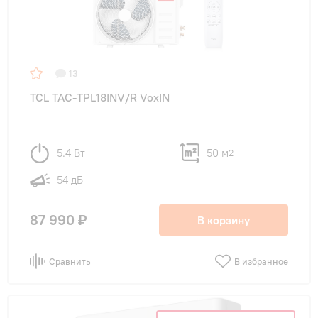
13
TCL TAC-TPL18INV/R VoxIN
5.4 Вт
50 м
2
54 дБ
87 990 ₽
В корзину
Сравнить
В избранное