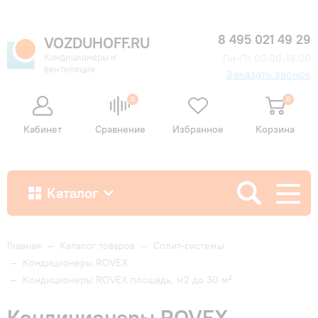
8 495 021 49 29
VOZDUHOFF.RU
Кондиционеры и
Пн-Пт 09:00-18:00
вентиляция
Заказать звонок
0
0
Кабинет
Сравнение
Избранное
Корзина
Каталог
Как купить
Главная
—
Каталог товаров
—
Сплит-системы
—
Кондиционеры ROVEX
—
Кондиционеры ROVEX площадь, м2 до 30 м²
Доставка и оплата
Кондиционеры ROVEX