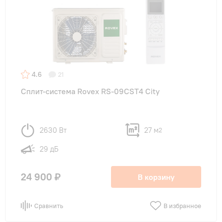
4.6
21
Сплит-система Rovex RS-09CST4 City
2630 Вт
27 м
2
29 дБ
24 900 ₽
В корзину
Сравнить
В избранное