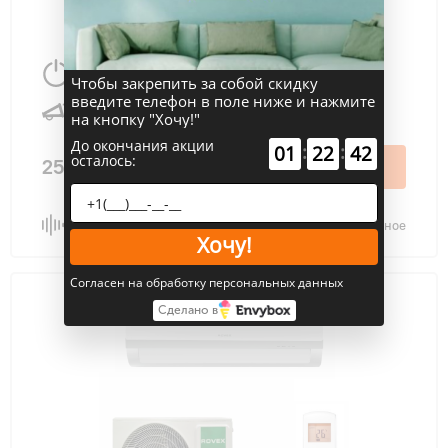
2700 Вт
27 м
2
Чтобы закрепить за собой скидку
введите телефон в поле ниже и нажмите
25 дБ
на кнопку "Хочу!"
До окончания акции
:
:
01
22
41
осталось:
25 000 ₽
В корзину
Сравнить
В избранное
Хочу!
Согласен на обработку персональных данных
Сделано в