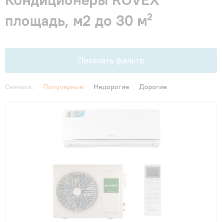
Гарантия и сервис
площадь, м2 до 30 м²
Монтаж
Показать фильтр
Контакты
Сначала:
Популярные
Недорогие
Дорогие
Акции
Цена
От
До
Площадь, м2
до 25 м²
(5)