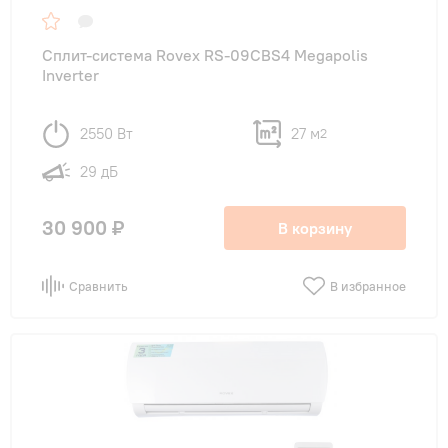
до 30 м²
(5)
до 35 м²
(5)
Сплит-система Rovex RS-09CBS4 Megapolis
Inverter
до 54 м²
(5)
от 70 м²
(4)
2550 Вт
27 м
2
29 дБ
Тип внутреннего блока
30 900 ₽
В корзину
настенные
(5)
Сравнить
В избранное
Функции
Инверторные
(2)
с WI-FI опционально
(2)